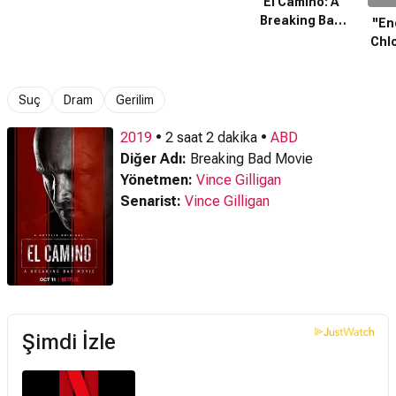
El Camino: A
Breaking Bad
''E
Movie (2019)
Chlo
Fragman
Br
Suç
Dram
Gerilim
2019
• 2 saat 2 dakika •
ABD
Diğer Adı:
Breaking Bad Movie
Yönetmen:
Vince Gilligan
Senarist:
Vince Gilligan
Şimdi İzle