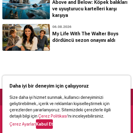
Above and Below: Köpek balıkları
ve uyuşturucu kartelleri karşı
karşıya
06.08.2026
My Life With The Walter Boys
dördüncü sezon onayını aldı
Daha iyi bir deneyim için çalışıyoruz
Size daha iyi hizmet sunmak, kullanıcı deneyiminizi
geliştirebilmek, içerik ve reklamları kişiselleştirmek için
çerezlerden yararlanıyoruz. Sitemizdeki çerezlerle ilgili
detaylı bilgi için
Çerez Politikası
'nı inceleyebilirsiniz.
Destek
Çerez Ayarları
Kabul Et
İletişim
Yardım
Kullanıcı Sözleşmesi
Çerez Politikası
Kişisel Verilerin Korunması
Yasal Uyarı