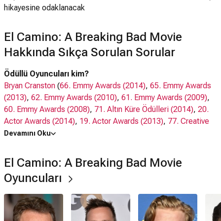
hikayesine odaklanacak
El Camino: A Breaking Bad Movie
Hakkında Sıkça Sorulan Sorular
Ödüllü Oyuncuları kim?
Bryan Cranston
(
66. Emmy Awards (2014)
,
65. Emmy Awards
(2013)
,
62. Emmy Awards (2010)
,
61. Emmy Awards (2009)
,
60. Emmy Awards (2008)
,
71. Altın Küre Ödülleri (2014)
,
20.
Actor Awards (2014)
,
19. Actor Awards (2013)
,
77. Creative
Arts Emmy Awards (2025)
)
Devamını Oku
Aaron Paul
(
66. Emmy Awards (2014)
,
64. Emmy Awards
(2012)
,
62. Emmy Awards (2010)
,
20. Actor Awards (2014)
)
El Camino: A Breaking Bad Movie
Jesse Plemons
(
20. Actor Awards (2014)
)
Oyuncuları
Oyuncuları kim?
Bryan Cranston, Aaron Paul, Jesse Plemons,
Matt Jones
,
Charles Baker
,
Robert Forster