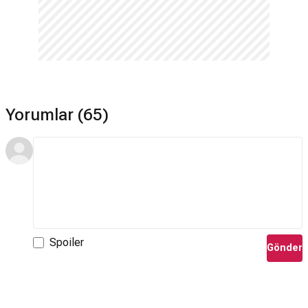
El Camino: A Breaking Bad Movie devam filmi var mı?
Hayır. El Camino: A Breaking Bad Movie için devam filmi
bulunmamaktadır.
Yorumlar (65)
Spoiler
Gönder