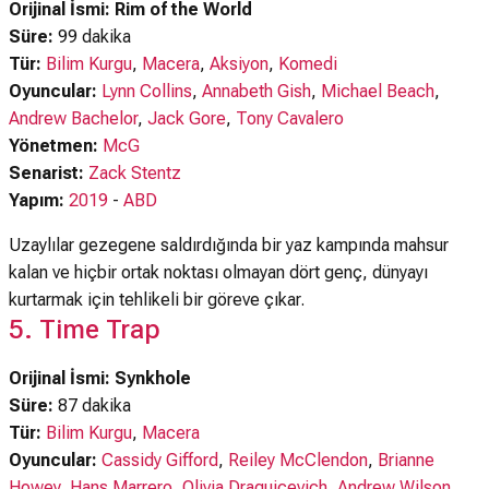
Orijinal İsmi: Rim of the World
Süre:
99 dakika
Tür:
Bilim Kurgu
,
Macera
,
Aksiyon
,
Komedi
Oyuncular:
Lynn Collins
,
Annabeth Gish
,
Michael Beach
,
Andrew Bachelor
,
Jack Gore
,
Tony Cavalero
Yönetmen:
McG
Senarist:
Zack Stentz
Yapım:
2019
-
ABD
Uzaylılar gezegene saldırdığında bir yaz kampında mahsur
kalan ve hiçbir ortak noktası olmayan dört genç, dünyayı
kurtarmak için tehlikeli bir göreve çıkar.
5. Time Trap
Orijinal İsmi: Synkhole
Süre:
87 dakika
Tür:
Bilim Kurgu
,
Macera
Oyuncular:
Cassidy Gifford
,
Reiley McClendon
,
Brianne
Howey
,
Hans Marrero
,
Olivia Draguicevich
,
Andrew Wilson