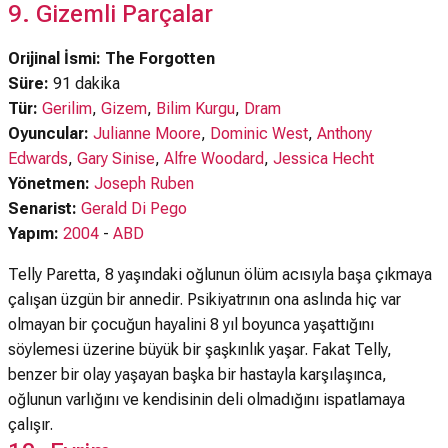
9. Gizemli Parçalar
Orijinal İsmi: The Forgotten
Süre:
91 dakika
Tür:
Gerilim
,
Gizem
,
Bilim Kurgu
,
Dram
Oyuncular:
Julianne Moore
,
Dominic West
,
Anthony
Edwards
,
Gary Sinise
,
Alfre Woodard
,
Jessica Hecht
Yönetmen:
Joseph Ruben
Senarist:
Gerald Di Pego
Yapım:
2004
-
ABD
Telly Paretta, 8 yaşındaki oğlunun ölüm acısıyla başa çıkmaya
çalışan üzgün bir annedir. Psikiyatrının ona aslında hiç var
olmayan bir çocuğun hayalini 8 yıl boyunca yaşattığını
söylemesi üzerine büyük bir şaşkınlık yaşar. Fakat Telly,
benzer bir olay yaşayan başka bir hastayla karşılaşınca,
oğlunun varlığını ve kendisinin deli olmadığını ispatlamaya
çalışır.