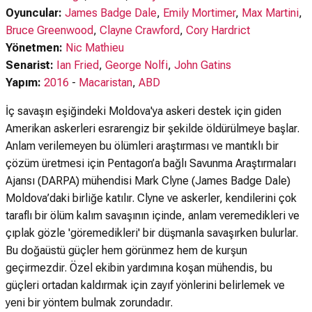
Oyuncular:
James Badge Dale
,
Emily Mortimer
,
Max Martini
,
Bruce Greenwood
,
Clayne Crawford
,
Cory Hardrict
Yönetmen:
Nic Mathieu
Senarist:
Ian Fried
,
George Nolfi
,
John Gatins
Yapım:
2016
-
Macaristan
,
ABD
İç savaşın eşiğindeki Moldova'ya askeri destek için giden
Amerikan askerleri esrarengiz bir şekilde öldürülmeye başlar.
Anlam verilemeyen bu ölümleri araştırması ve mantıklı bir
çözüm üretmesi için Pentagon’a bağlı Savunma Araştırmaları
Ajansı (DARPA) mühendisi Mark Clyne (James Badge Dale)
Moldova’daki birliğe katılır. Clyne ve askerler, kendilerini çok
taraflı bir ölüm kalım savaşının içinde, anlam veremedikleri ve
çıplak gözle 'göremedikleri' bir düşmanla savaşırken bulurlar.
Bu doğaüstü güçler hem görünmez hem de kurşun
geçirmezdir. Özel ekibin yardımına koşan mühendis, bu
güçleri ortadan kaldırmak için zayıf yönlerini belirlemek ve
yeni bir yöntem bulmak zorundadır.