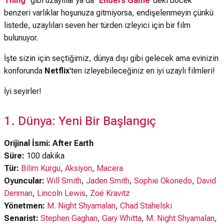
Thing
" gibi uzaylılar ya da "
Enders Game
"deki böcek
benzeri varlıklar hoşunuza gitmiyorsa, endişelenmeyin çünkü
listede, uzaylıları seven her türden izleyici için bir film
bulunuyor.
İşte sizin için seçtiğimiz, dünya dışı gibi gelecek ama evinizin
konforunda
Netflix
'ten izleyebileceğiniz en iyi uzaylı filmleri!
İyi seyirler!
1. Dünya: Yeni Bir Başlangıç
Orijinal İsmi: After Earth
Süre:
100 dakika
Tür:
Bilim Kurgu
,
Aksiyon
,
Macera
Oyuncular:
Will Smith
,
Jaden Smith
,
Sophie Okonedo
,
David
Denman
,
Lincoln Lewis
,
Zoë Kravitz
Yönetmen:
M. Night Shyamalan
,
Chad Stahelski
Senarist:
Stephen Gaghan
,
Gary Whitta
,
M. Night Shyamalan
,