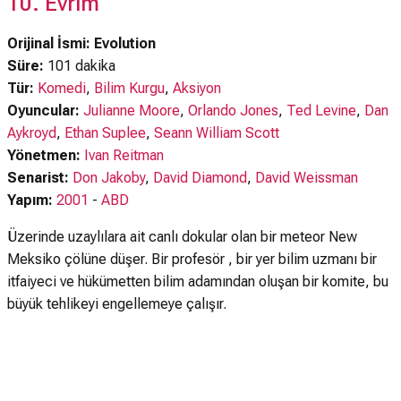
10. Evrim
Orijinal İsmi: Evolution
Süre:
101 dakika
Tür:
Komedi
,
Bilim Kurgu
,
Aksiyon
Oyuncular:
Julianne Moore
,
Orlando Jones
,
Ted Levine
,
Dan
Aykroyd
,
Ethan Suplee
,
Seann William Scott
Yönetmen:
Ivan Reitman
Senarist:
Don Jakoby
,
David Diamond
,
David Weissman
Yapım:
2001
-
ABD
Üzerinde uzaylılara ait canlı dokular olan bir meteor New
Meksiko çölüne düşer. Bir profesör , bir yer bilim uzmanı bir
itfaiyeci ve hükümetten bilim adamından oluşan bir komite, bu
büyük tehlikeyi engellemeye çalışır.