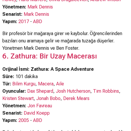
Yönetmen:
Mark Dennis
Senarist:
Mark Dennis
Yapım:
2017
-
ABD
Bir profesör bir mağaraya girer ve kaybolur. Öğrencilerinden
bazıları onu aramaya gelir ve mağarada tuzağa düşerler.
Yönetmen Mark Dennis ve Ben Foster.
6. Zathura: Bir Uzay Macerası
Orijinal İsmi: Zathura: A Space Adventure
Süre:
101 dakika
Tür:
Bilim Kurgu
,
Macera
,
Aile
Oyuncular:
Dax Shepard
,
Josh Hutcherson
,
Tim Robbins
,
Kristen Stewart
,
Jonah Bobo
,
Derek Mears
Yönetmen:
Jon Favreau
Senarist:
David Koepp
Yapım:
2005
-
ABD