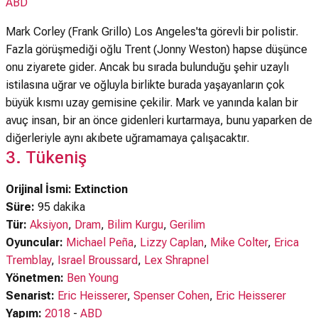
ABD
Mark Corley (Frank Grillo) Los Angeles'ta görevli bir polistir.
Fazla görüşmediği oğlu Trent (Jonny Weston) hapse düşünce
onu ziyarete gider. Ancak bu sırada bulunduğu şehir uzaylı
istilasına uğrar ve oğluyla birlikte burada yaşayanların çok
büyük kısmı uzay gemisine çekilir. Mark ve yanında kalan bir
avuç insan, bir an önce gidenleri kurtarmaya, bunu yaparken de
diğerleriyle aynı akıbete uğramamaya çalışacaktır.
3. Tükeniş
Orijinal İsmi: Extinction
Süre:
95 dakika
Tür:
Aksiyon
,
Dram
,
Bilim Kurgu
,
Gerilim
Oyuncular:
Michael Peña
,
Lizzy Caplan
,
Mike Colter
,
Erica
Tremblay
,
Israel Broussard
,
Lex Shrapnel
Yönetmen:
Ben Young
Senarist:
Eric Heisserer
,
Spenser Cohen
,
Eric Heisserer
Yapım:
2018
-
ABD