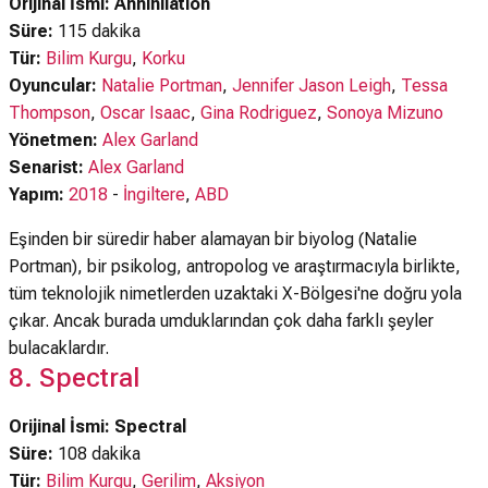
Orijinal İsmi: Annihilation
Süre:
115 dakika
Tür:
Bilim Kurgu
,
Korku
Oyuncular:
Natalie Portman
,
Jennifer Jason Leigh
,
Tessa
Thompson
,
Oscar Isaac
,
Gina Rodriguez
,
Sonoya Mizuno
Yönetmen:
Alex Garland
Senarist:
Alex Garland
Yapım:
2018
-
İngiltere
,
ABD
Eşinden bir süredir haber alamayan bir biyolog (Natalie
Portman), bir psikolog, antropolog ve araştırmacıyla birlikte,
tüm teknolojik nimetlerden uzaktaki X-Bölgesi'ne doğru yola
çıkar. Ancak burada umduklarından çok daha farklı şeyler
bulacaklardır.
8. Spectral
Orijinal İsmi: Spectral
Süre:
108 dakika
Tür:
Bilim Kurgu
,
Gerilim
,
Aksiyon