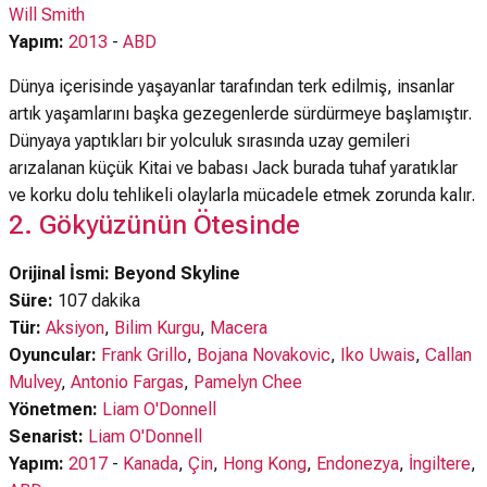
Will Smith
Yapım:
2013
-
ABD
Dünya içerisinde yaşayanlar tarafından terk edilmiş, insanlar
artık yaşamlarını başka gezegenlerde sürdürmeye başlamıştır.
Dünyaya yaptıkları bir yolculuk sırasında uzay gemileri
arızalanan küçük Kitai ve babası Jack burada tuhaf yaratıklar
ve korku dolu tehlikeli olaylarla mücadele etmek zorunda kalır.
2. Gökyüzünün Ötesinde
Orijinal İsmi: Beyond Skyline
Süre:
107 dakika
Tür:
Aksiyon
,
Bilim Kurgu
,
Macera
Oyuncular:
Frank Grillo
,
Bojana Novakovic
,
Iko Uwais
,
Callan
Mulvey
,
Antonio Fargas
,
Pamelyn Chee
Yönetmen:
Liam O'Donnell
Senarist:
Liam O'Donnell
Yapım:
2017
-
Kanada
,
Çin
,
Hong Kong
,
Endonezya
,
İngiltere
,