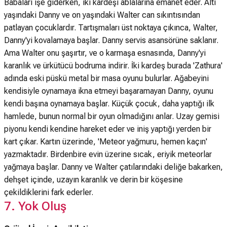
Babaları işe giderken, iki kardeşi ablalarına emanet eder. Altı
yaşındaki Danny ve on yaşındaki Walter can sıkıntısından
patlayan çocuklardır. Tartışmaları üst noktaya çıkınca, Walter,
Danny'yi kovalamaya başlar. Danny servis asansörüne saklanır.
Ama Walter onu şaşırtır, ve o karmaşa esnasında, Danny'yi
karanlık ve ürkütücü bodruma indirir. İki kardeş burada 'Zathura'
adında eski püskü metal bir masa oyunu bulurlar. Ağabeyini
kendisiyle oynamaya ikna etmeyi başaramayan Danny, oyunu
kendi başına oynamaya başlar. Küçük çocuk, daha yaptığı ilk
hamlede, bunun normal bir oyun olmadığını anlar. Uzay gemisi
piyonu kendi kendine hareket eder ve iniş yaptığı yerden bir
kart çıkar. Kartın üzerinde, 'Meteor yağmuru, hemen kaçın'
yazmaktadır. Birdenbire evin üzerine sıcak, eriyik meteorlar
yağmaya başlar. Danny ve Walter çatılarındaki deliğe bakarken,
dehşet içinde, uzayın karanlık ve derin bir köşesine
çekildiklerini fark ederler.
7. Yok Oluş