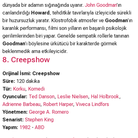
dünyada bir adamın sığınağında uyanır.
John Goodman
’ın
canlandırdığı
Howard
, tehditkâr tavırlarıyla izleyicide sürekli
bir huzursuzluk yaratır. Klostrofobik atmosfer ve
Goodman
’ın
karanlık performansı, filmi son yılların en başarılı psikolojik
gerilimlerinden biri yapar. Genelde sempatik rollerle tanınan
Goodman
’ı böylesine ürkütücü bir karakterde görmek
beklenmedik ama etkileyicidir.
8. Creepshow
Orijinal İsmi: Creepshow
Süre:
120 dakika
Tür:
Korku
,
Komedi
Oyuncular:
Ted Danson
,
Leslie Nielsen
,
Hal Holbrook
,
Adrienne Barbeau
,
Robert Harper
,
Viveca Lindfors
Yönetmen:
George A. Romero
Senarist:
Stephen King
Yapım:
1982
-
ABD