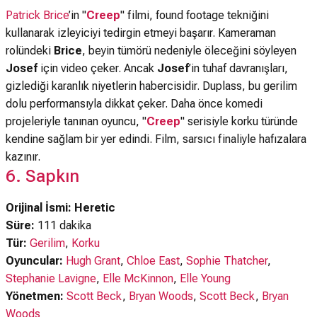
Patrick Brice
’in "
Creep
" filmi, found footage tekniğini
kullanarak izleyiciyi tedirgin etmeyi başarır. Kameraman
rolündeki
Brice
, beyin tümörü nedeniyle öleceğini söyleyen
Josef
için video çeker. Ancak
Josef
’in tuhaf davranışları,
gizlediği karanlık niyetlerin habercisidir. Duplass, bu gerilim
dolu performansıyla dikkat çeker. Daha önce komedi
projeleriyle tanınan oyuncu, "
Creep
" serisiyle korku türünde
kendine sağlam bir yer edindi. Film, sarsıcı finaliyle hafızalara
kazınır.
6. Sapkın
Orijinal İsmi: Heretic
Süre:
111 dakika
Tür:
Gerilim
,
Korku
Oyuncular:
Hugh Grant
,
Chloe East
,
Sophie Thatcher
,
Stephanie Lavigne
,
Elle McKinnon
,
Elle Young
Yönetmen:
Scott Beck
,
Bryan Woods
,
Scott Beck
,
Bryan
Woods