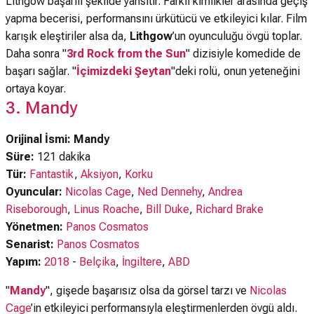
Lithgow başarılı şekilde yansıtır. Farklı kimlikler arasında geçiş
yapma becerisi, performansını ürkütücü ve etkileyici kılar. Film
karışık eleştiriler alsa da,
Lithgow
’un oyunculuğu övgü toplar.
Daha sonra "
3rd Rock from the Sun
" dizisiyle komedide de
başarı sağlar. "
İçimizdeki Şeytan
"deki rolü, onun yeteneğini
ortaya koyar.
3. Mandy
Orijinal İsmi: Mandy
Süre:
121 dakika
Tür:
Fantastik
,
Aksiyon
,
Korku
Oyuncular:
Nicolas Cage
,
Ned Dennehy
,
Andrea
Riseborough
,
Linus Roache
,
Bill Duke
,
Richard Brake
Yönetmen:
Panos Cosmatos
Senarist:
Panos Cosmatos
Yapım:
2018
-
Belçika
,
İngiltere
,
ABD
"
Mandy
", gişede başarısız olsa da görsel tarzı ve
Nicolas
Cage
’in etkileyici performansıyla eleştirmenlerden övgü aldı.