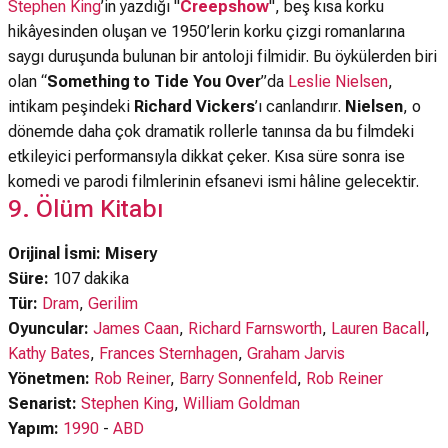
Stephen King
’in yazdığı "
Creepshow
", beş kısa korku
hikâyesinden oluşan ve 1950’lerin korku çizgi romanlarına
saygı duruşunda bulunan bir antoloji filmidir. Bu öykülerden biri
olan “
Something to Tide You Over
”da
Leslie Nielsen
,
intikam peşindeki
Richard Vickers
’ı canlandırır.
Nielsen
, o
dönemde daha çok dramatik rollerle tanınsa da bu filmdeki
etkileyici performansıyla dikkat çeker. Kısa süre sonra ise
komedi ve parodi filmlerinin efsanevi ismi hâline gelecektir.
9. Ölüm Kitabı
Orijinal İsmi: Misery
Süre:
107 dakika
Tür:
Dram
,
Gerilim
Oyuncular:
James Caan
,
Richard Farnsworth
,
Lauren Bacall
,
Kathy Bates
,
Frances Sternhagen
,
Graham Jarvis
Yönetmen:
Rob Reiner
,
Barry Sonnenfeld
,
Rob Reiner
Senarist:
Stephen King
,
William Goldman
Yapım:
1990
-
ABD