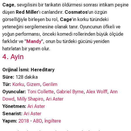
Cage
, sevgilisini bir tarikatın öldürmesi sonrası intikam peşine
düşen
Red Miller
’ı canlandırır.
Cosmatos
’un özgün
görselliğiyle birleşen bu rol,
Cage
’in korku türündeki
yeteneğini sergilemesine olanak tanır. Oyuncunun öfkeli ve
yoğun performansı, önceki komedi rollerinden büyük ölçüde
farklıdır ve "
Mandy
", onun bu türdeki gücünü yeniden
hatırlatan bir yapım olur.
4. Ayin
Orijinal İsmi: Hereditary
Süre:
128 dakika
Tür:
Korku
,
Gizem
,
Gerilim
Oyuncular:
Toni Collette
,
Gabriel Byrne
,
Alex Wolff
,
Ann
Dowd
,
Milly Shapiro
,
Ari Aster
Yönetmen:
Ari Aster
Senarist:
Ari Aster
Yapım:
2018
-
ABD
,
İngiltere