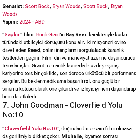
Senarist:
Scott Beck
,
Bryan Woods
,
Scott Beck
,
Bryan
Woods
Yapım:
2024
-
ABD
"
Sapkın
" filmi,
Hugh Grant
’in
Bay Reed
karakteriyle korku
türündeki etkileyici dönüşünü konu alır. İki misyoneri evine
davet eden
Reed
, onları inançlarını sorgulatacak karanlık
testlerden geçirir. Film, din ve maneviyat üzerine düşündürücü
temalar işler.
Grant
, romantik komediyle özdeşleşmiş
kariyerine ters bir şekilde, son derece ürkütücü bir performans
sergiler. Bu beklenmedik ama başarılı rol, onu güçlü bir
sinema kötüsü olarak öne çıkardı ve izleyiciyi hem düşündürüp
hem de etkiledi.
7. John Goodman - Cloverfield Yolu
No:10
"
Cloverfield Yolu No:10
", doğrudan bir devam filmi olmasa
da gerilimiyle dikkat çeker.
Michelle
, kıyamet sonrası