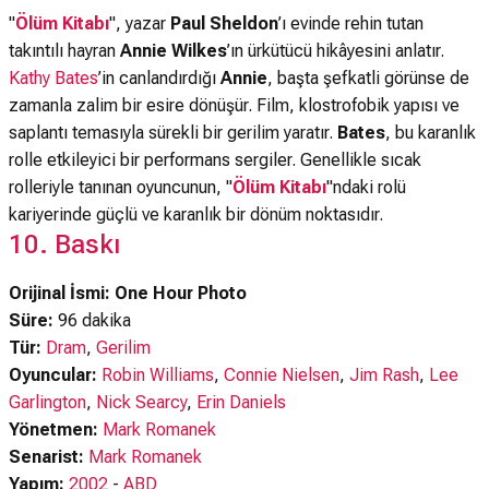
"
Ölüm Kitabı
", yazar
Paul Sheldon
’ı evinde rehin tutan
takıntılı hayran
Annie Wilkes
’ın ürkütücü hikâyesini anlatır.
Kathy Bates
’in canlandırdığı
Annie
, başta şefkatli görünse de
zamanla zalim bir esire dönüşür. Film, klostrofobik yapısı ve
saplantı temasıyla sürekli bir gerilim yaratır.
Bates
, bu karanlık
rolle etkileyici bir performans sergiler. Genellikle sıcak
rolleriyle tanınan oyuncunun, "
Ölüm Kitabı
"ndaki rolü
kariyerinde güçlü ve karanlık bir dönüm noktasıdır.
10. Baskı
Orijinal İsmi: One Hour Photo
Süre:
96 dakika
Tür:
Dram
,
Gerilim
Oyuncular:
Robin Williams
,
Connie Nielsen
,
Jim Rash
,
Lee
Garlington
,
Nick Searcy
,
Erin Daniels
Yönetmen:
Mark Romanek
Senarist:
Mark Romanek
Yapım:
2002
-
ABD