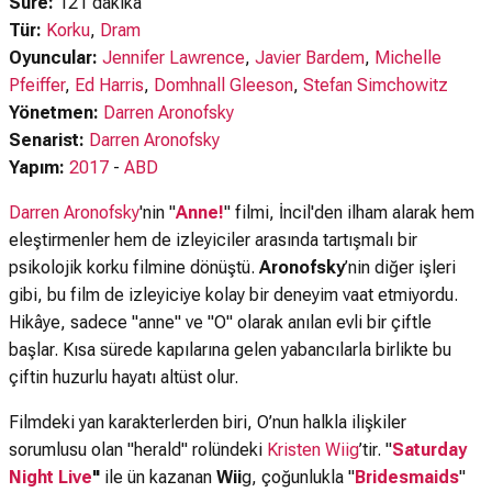
Süre:
121 dakika
Tür:
Korku
,
Dram
Oyuncular:
Jennifer Lawrence
,
Javier Bardem
,
Michelle
Pfeiffer
,
Ed Harris
,
Domhnall Gleeson
,
Stefan Simchowitz
Yönetmen:
Darren Aronofsky
Senarist:
Darren Aronofsky
Yapım:
2017
-
ABD
Darren Aronofsky
'nin "
Anne!
" filmi, İncil'den ilham alarak hem
eleştirmenler hem de izleyiciler arasında tartışmalı bir
psikolojik korku filmine dönüştü.
Aronofsky
’nin diğer işleri
gibi, bu film de izleyiciye kolay bir deneyim vaat etmiyordu.
Hikâye, sadece "anne" ve "O" olarak anılan evli bir çiftle
başlar. Kısa sürede kapılarına gelen yabancılarla birlikte bu
çiftin huzurlu hayatı altüst olur.
Filmdeki yan karakterlerden biri, O’nun halkla ilişkiler
sorumlusu olan "herald" rolündeki
Kristen Wiig
’tir. "
Saturday
Night Live
"
ile ün kazanan
Wii
g, çoğunlukla "
Bridesmaids
"