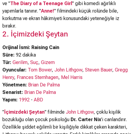
ve "
The Diary of a Teenage Girl
" gibi komedi ağırlıklı
yapımlarla tanınır. "
Anne!
" filmindeki küçük rolünde bile,
korkutma ve ekran hâkimiyeti konusundaki yeteneğiyle iz
bırakır.
2. İçimizdeki Şeytan
Orijinal İsmi: Raising Cain
Süre:
92 dakika
Tür:
Gerilim
,
Suç
,
Gizem
Oyuncular:
Tom Bower
,
John Lithgow
,
Steven Bauer
,
Gregg
Henry
,
Frances Sternhagen
,
Mel Harris
Yönetmen:
Brian De Palma
Senarist:
Brian De Palma
Yapım:
1992
-
ABD
"
İçimizdeki Şeytan
" filminde
John Lithgow
, çoklu kişilik
bozukluğu olan çocuk psikoloğu
Dr. Carter Nix
’i canlandırır.
Özellikle şiddet eğilimli bir kişiliğiyle dikkat çeken karakteri,