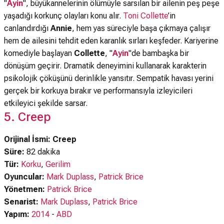
"
Ayin
", büyükannelerinin ölümüyle sarsılan bir ailenin peş peşe
yaşadığı korkunç olayları konu alır.
Toni Collette
’in
canlandırdığı
Annie
, hem yas süreciyle başa çıkmaya çalışır
hem de ailesini tehdit eden karanlık sırları keşfeder. Kariyerine
komediyle başlayan
Collette
, "
Ayin
"de bambaşka bir
dönüşüm geçirir. Dramatik deneyimini kullanarak karakterin
psikolojik çöküşünü derinlikle yansıtır. Sempatik havası yerini
gerçek bir korkuya bırakır ve performansıyla izleyicileri
etkileyici şekilde sarsar.
5. Creep
Orijinal İsmi: Creep
Süre:
82 dakika
Tür:
Korku
,
Gerilim
Oyuncular:
Mark Duplass
,
Patrick Brice
Yönetmen:
Patrick Brice
Senarist:
Mark Duplass
,
Patrick Brice
Yapım:
2014
-
ABD