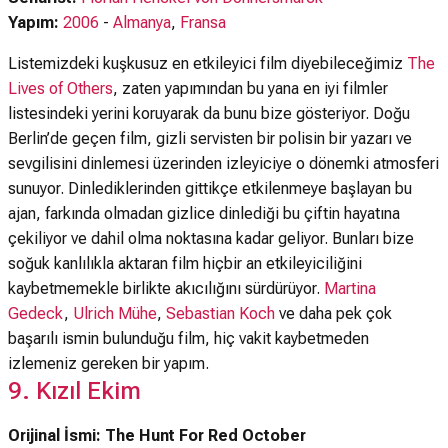
Yapım:
2006
-
Almanya
,
Fransa
Listemizdeki kuşkusuz en etkileyici film diyebileceğimiz
The
Lives of Others
, zaten yapımından bu yana en iyi filmler
listesindeki yerini koruyarak da bunu bize gösteriyor. Doğu
Berlin’de geçen film, gizli servisten bir polisin bir yazarı ve
sevgilisini dinlemesi üzerinden izleyiciye o dönemki atmosferi
sunuyor. Dinlediklerinden gittikçe etkilenmeye başlayan bu
ajan, farkında olmadan gizlice dinlediği bu çiftin hayatına
çekiliyor ve dahil olma noktasına kadar geliyor. Bunları bize
soğuk kanlılıkla aktaran film hiçbir an etkileyiciliğini
kaybetmemekle birlikte akıcılığını sürdürüyor.
Martina
Gedeck
,
Ulrich Mühe
,
Sebastian Koch
ve daha pek çok
başarılı ismin bulunduğu film, hiç vakit kaybetmeden
izlemeniz gereken bir yapım.
9. Kızıl Ekim
Orijinal İsmi: The Hunt For Red October