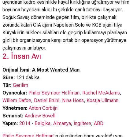
uyandıran kadro kesinlikle hayal kırıklığına uğratmıyor ve film
boyunca heyecanı akıcı bi şekilde canlı tutmayı başarıyor.
Soğuk Savaş döneminde geçen film, birlikte çalışmak
zorunda kalan CIA ajanı Napoleon Solo ve KGB ajanı Illya
Kuryakin’in nükleer silahları ele geçirip kullanmayı planlayan
gizli bir organizasyona karşı ortak bir operasyon yürütmeye
çalışmasını anlatıyor.
2. İnsan Avı
Orijinal İsmi: A Most Wanted Man
Süre:
121 dakika
Tür:
Gerilim
Oyuncular:
Philip Seymour Hoffman
,
Rachel McAdams
,
Willem Dafoe
,
Daniel Brühl
,
Nina Hoss
,
Kostja Ullmann
Yönetmen:
Anton Corbijn
Senarist:
Andrew Bovell
Yapım:
2014
-
Belçika
,
Almanya
,
İngiltere
,
ABD
Philip Seymour Hoffman
'ın ölümünden önce yeraldığı son