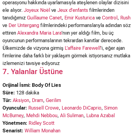
operasyonu hakkında uyarlamasıyla ateşlenen olaylar dizisini
ele alıyor.
Joyeux Noël
ve
Jeux d’enfants
filmlerinden
tanıdığımız
Guillaume Canet
,
Emir Kusturica
ve
Control
,
Rush
ve
Der Untergang
filmlerindeki performanslarıyla adından söz
ettiren
Alexandra Maria Lara
’nıın yer aldığı film, bu üç
oyuncunun performanslarının tekrardan kanıtlar derecede.
Ülkemizde de vizyona girmiş
L'affaire Farewell
'i, eğer ajan
fimlerine daha farklı bir yaklaşım görmek istiyorsanız mutlaka
izlemenizi tavsiye ediyoruz
7. Yalanlar Üstüne
Orijinal İsmi: Body Of Lies
Süre:
128 dakika
Tür:
Aksiyon
,
Dram
,
Gerilim
Oyuncular:
Russell Crowe
,
Leonardo DiCaprio
,
Simon
McBurney
,
Mehdi Nebbou
,
Ali Suliman
,
Lubna Azabal
Yönetmen:
Ridley Scott
Senarist:
William Monahan