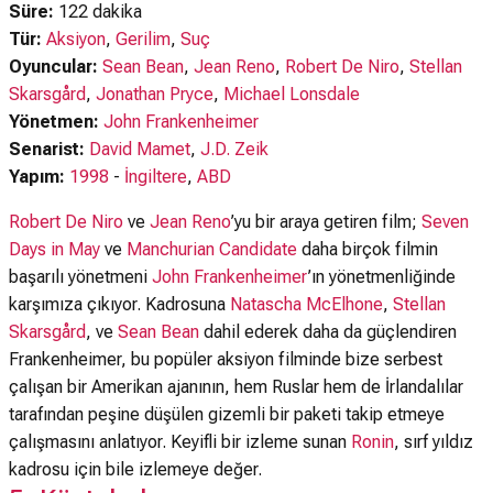
Süre:
122 dakika
Tür:
Aksiyon
,
Gerilim
,
Suç
Oyuncular:
Sean Bean
,
Jean Reno
,
Robert De Niro
,
Stellan
Skarsgård
,
Jonathan Pryce
,
Michael Lonsdale
Yönetmen:
John Frankenheimer
Senarist:
David Mamet
,
J.D. Zeik
Yapım:
1998
-
İngiltere
,
ABD
Robert De Niro
ve
Jean Reno
’yu bir araya getiren film;
Seven
Days in May
ve
Manchurian Candidate
daha birçok filmin
başarılı yönetmeni
John Frankenheimer
’ın yönetmenliğinde
karşımıza çıkıyor. Kadrosuna
Natascha McElhone
,
Stellan
Skarsgård
, ve
Sean Bean
dahil ederek daha da güçlendiren
Frankenheimer, bu popüler aksiyon filminde bize serbest
çalışan bir Amerikan ajanının, hem Ruslar hem de İrlandalılar
tarafından peşine düşülen gizemli bir paketi takip etmeye
çalışmasını anlatıyor. Keyifli bir izleme sunan
Ronin
, sırf yıldız
kadrosu için bile izlemeye değer.