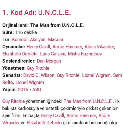
1. Kod Adı: U.N.C.L.E.
Orijinal İsmi: The Man from U.N.C.L.E.
Süre:
116 dakika
Tür:
Komedi
,
Aksiyon
,
Macera
Oyuncular:
Henry Cavill
,
Armie Hammer
,
Alicia Vikander
,
Elizabeth Debicki
,
Luca Calvani
,
Misha Kuznetsov
Seslendirenler:
Dan Morgan
Yönetmen:
Guy Ritchie
Senarist:
David C. Wilson
,
Guy Ritchie
,
Lionel Wigram
,
Sam
Rolfe
,
Lionel Wigram
Yapım:
2015
-
ABD
Guy Ritchie
yönetmenliğindeki
The Man from U.N.C.L.E.
, ilk
bakışta kadrosuyla ve estetik çekimleriyle dikkat çeken bir
ajan filmi. En başta
Henry Cavill
,
Armie Hammer
,
Alicia
Vikander
ve
Elizabeth Debicki
gibi isimlerin bulunduğu ilgi