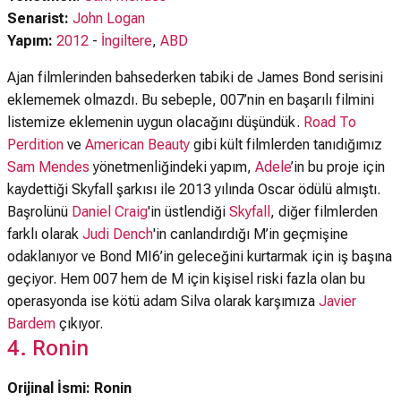
Senarist:
John Logan
Yapım:
2012
-
İngiltere
,
ABD
Ajan filmlerinden bahsederken tabiki de James Bond serisini
eklememek olmazdı. Bu sebeple, 007’nin en başarılı filmini
listemize eklemenin uygun olacağını düşündük.
Road To
Perdition
ve
American Beauty
gibi kült filmlerden tanıdığımız
Sam Mendes
yönetmenliğindeki yapım,
Adele
’in bu proje için
kaydettiği Skyfall şarkısı ile 2013 yılında Oscar ödülü almıştı.
Başrolünü
Daniel Craig
'in üstlendiği
Skyfall
, diğer filmlerden
farklı olarak
Judi Dench
'in canlandırdığı M’in geçmişine
odaklanıyor ve Bond MI6’in geleceğini kurtarmak için iş başına
geçiyor. Hem 007 hem de M için kişisel riski fazla olan bu
operasyonda ise kötü adam Silva olarak karşımıza
Javier
Bardem
çıkıyor.
4. Ronin
Orijinal İsmi: Ronin