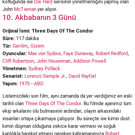
koltuğunda ise
Die Hard
serisinin yönetmenliğini yapmış olan
John
McTiernan
yer alıyor.
10. Akbabanın 3 Günü
Orijinal İsmi: Three Days Of The Condor
Süre:
117 dakika
Tür:
Gerilim
,
Gizem
Oyuncular:
Max von Sydow
,
Faye Dunaway
,
Robert Redford
,
Cliff Robertson
,
John Houseman
,
Addison Powell
Yönetmen:
Sydney Pollack
Senarist:
Lorenzo Semple Jr.
,
David Rayfiel
Yapım:
1975
-
ABD
Listemizdeki son film, aynı zamanda da yer verdiğimiz en eski
tarihli olan
Three Days Of The Condor
. Bu filmde ajanımız tüm
ekip arkalarını ölü bulmasının ardından, olayın arkasındaki
insanları ortaya çıkarmaya çalışıyor. Bu süreçte ise kimin dost
kimin düşman olduğuna zekice karar vermesi ve soğuk
kanlılıkla hareket etmesi gereken kahramanımıza
Robert