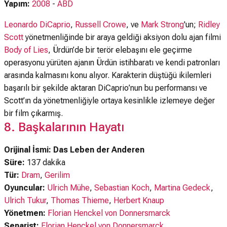
Yapım:
2008
-
ABD
Leonardo DiCaprio
,
Russell Crowe
, ve
Mark Strong
'un;
Ridley
Scott
yönetmenliğinde bir araya geldiği aksiyon dolu ajan filmi
Body of Lies
, Ürdün’de bir terör elebaşını ele geçirme
operasyonu yürüten ajanın Ürdün istihbaratı ve kendi patronları
arasında kalmasını konu alıyor. Karakterin düştüğü ikilemleri
başarılı bir şekilde aktaran DiCaprio’nun bu performansı ve
Scott’ın da yönetmenliğiyle ortaya kesinlikle izlemeye değer
bir film çıkarmış.
8. Başkalarının Hayatı
Orijinal İsmi: Das Leben der Anderen
Süre:
137 dakika
Tür:
Dram
,
Gerilim
Oyuncular:
Ulrich Mühe
,
Sebastian Koch
,
Martina Gedeck
,
Ulrich Tukur
,
Thomas Thieme
,
Herbert Knaup
Yönetmen:
Florian Henckel von Donnersmarck
Senarist:
Florian Henckel von Donnersmarck