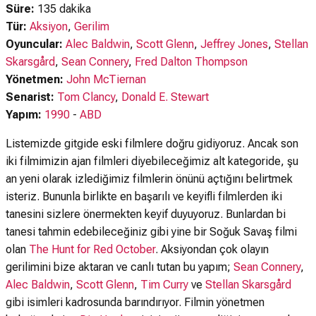
Süre:
135 dakika
Tür:
Aksiyon
,
Gerilim
Oyuncular:
Alec Baldwin
,
Scott Glenn
,
Jeffrey Jones
,
Stellan
Skarsgård
,
Sean Connery
,
Fred Dalton Thompson
Yönetmen:
John McTiernan
Senarist:
Tom Clancy
,
Donald E. Stewart
Yapım:
1990
-
ABD
Listemizde gitgide eski filmlere doğru gidiyoruz. Ancak son
iki filmimizin ajan filmleri diyebileceğimiz alt kategoride, şu
an yeni olarak izlediğimiz filmlerin önünü açtığını belirtmek
isteriz. Bununla birlikte en başarılı ve keyifli filmlerden iki
tanesini sizlere önermekten keyif duyuyoruz. Bunlardan bi
tanesi tahmin edebileceğiniz gibi yine bir Soğuk Savaş filmi
olan
The Hunt for Red October
. Aksiyondan çok olayın
gerilimini bize aktaran ve canlı tutan bu yapım;
Sean Connery
,
Alec Baldwin
,
Scott Glenn
,
Tim Curry
ve
Stellan Skarsgård
gibi isimleri kadrosunda barındırıyor. Filmin yönetmen