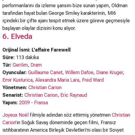
performanlarını da izleme şansını bize sunan yapım, Oldman
tarafından hayat bulan George Smiley karakterinin, MI6
içindeki bir çifte ajanı tespit etmek üzere göreve geçmesiyle
başlayan olaylar dizisini konu alıyor.
6. Elveda
Orijinal İsmi: L'affaire Farewell
Süre:
113 dakika
Tür:
Gerilim
,
Dram
Oyuncular:
Guillaume Canet
,
Willem Dafoe
,
Diane Kruger
,
Emir Kusturica
,
Alexandra Maria Lara
,
Fred Ward
Yönetmen:
Christian Carion
Senarist:
Christian Carion
,
Eric Raynaud
Yapım:
2009
-
Fransa
Joyeux Noël
filmiyle adından söz ettirmiş yönetmen
Christian
Carion
’ın Soğuk Savaş döneminde geçen filmi, Fransız
istihbaratının America Birleşik Devletleri’ni olası bir Sovyet