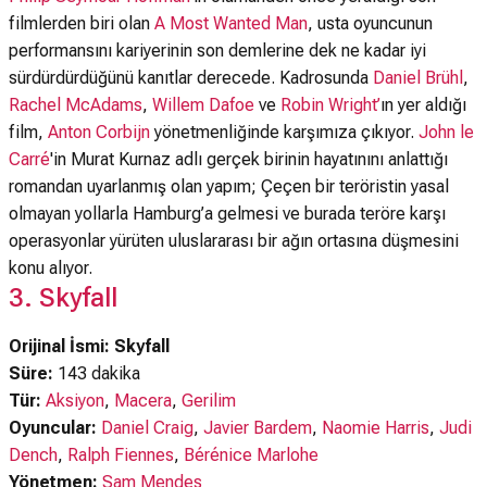
filmlerden biri olan
A Most Wanted Man
, usta oyuncunun
performansını kariyerinin son demlerine dek ne kadar iyi
sürdürdürdüğünü kanıtlar derecede. Kadrosunda
Daniel Brühl
,
Rachel McAdams
,
Willem Dafoe
ve
Robin Wright’
ın yer aldığı
film,
Anton Corbijn
yönetmenliğinde karşımıza çıkıyor.
John le
Carré
'in Murat Kurnaz adlı gerçek birinin hayatınını anlattığı
romandan uyarlanmış olan yapım; Çeçen bir teröristin yasal
olmayan yollarla Hamburg’a gelmesi ve burada teröre karşı
operasyonlar yürüten uluslararası bir ağın ortasına düşmesini
konu alıyor.
3. Skyfall
Orijinal İsmi: Skyfall
Süre:
143 dakika
Tür:
Aksiyon
,
Macera
,
Gerilim
Oyuncular:
Daniel Craig
,
Javier Bardem
,
Naomie Harris
,
Judi
Dench
,
Ralph Fiennes
,
Bérénice Marlohe
Yönetmen:
Sam Mendes