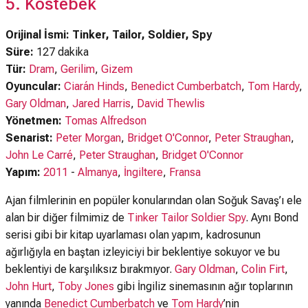
5. Köstebek
Orijinal İsmi: Tinker, Tailor, Soldier, Spy
Süre:
127 dakika
Tür:
Dram
,
Gerilim
,
Gizem
Oyuncular:
Ciarán Hinds
,
Benedict Cumberbatch
,
Tom Hardy
,
Gary Oldman
,
Jared Harris
,
David Thewlis
Yönetmen:
Tomas Alfredson
Senarist:
Peter Morgan
,
Bridget O'Connor
,
Peter Straughan
,
John Le Carré
,
Peter Straughan
,
Bridget O'Connor
Yapım:
2011
-
Almanya
,
İngiltere
,
Fransa
Ajan filmlerinin en popüler konularından olan Soğuk Savaş’ı ele
alan bir diğer filmimiz de
Tinker Tailor Soldier Spy
. Aynı Bond
serisi gibi bir kitap uyarlaması olan yapım, kadrosunun
ağırlığıyla en baştan izleyiciyi bir beklentiye sokuyor ve bu
beklentiyi de karşılıksız bırakmıyor.
Gary Oldman
,
Colin Firt
,
John Hurt
,
Toby Jones
gibi İngiliz sinemasının ağır toplarının
yanında
Benedict Cumberbatch
ve
Tom Hardy
’nin