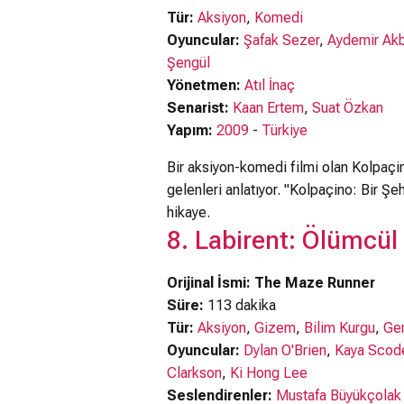
Tür:
Aksiyon
,
Komedi
Oyuncular:
Şafak Sezer
,
Aydemir Ak
Şengül
Yönetmen:
Atıl İnaç
Senarist:
Kaan Ertem
,
Suat Özkan
Yapım:
2009
-
Türkiye
Bir aksiyon-komedi filmi olan Kolpaçin
gelenleri anlatıyor. "Kolpaçino: Bir Şe
hikaye.
8. Labirent: Ölümcül
Orijinal İsmi: The Maze Runner
Süre:
113 dakika
Tür:
Aksiyon
,
Gizem
,
Bilim Kurgu
,
Ger
Oyuncular:
Dylan O'Brien
,
Kaya Scode
Clarkson
,
Ki Hong Lee
Seslendirenler:
Mustafa Büyükçolak