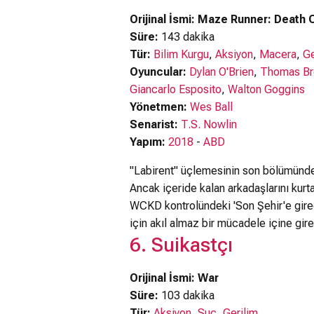
Bu video bazı k
Orijinal İsmi: Maze Runner: Death 
Süre:
143 dakika
Tür:
Bilim Kurgu
,
Aksiyon
,
Macera
,
Ge
Oyuncular:
Dylan O'Brien
,
Thomas Br
Giancarlo Esposito
,
Walton Goggins
Yönetmen:
Wes Ball
Senarist:
T.S. Nowlin
Yapım:
2018
-
ABD
"Labirent" üçlemesinin son bölümünde
Ancak içeride kalan arkadaşlarını kurt
WCKD kontrolündeki 'Son Şehir'e girece
için akıl almaz bir mücadele içine gire
6. Suikastçı
Orijinal İsmi: War
Süre:
103 dakika
Tür:
Aksiyon
,
Suç
,
Gerilim