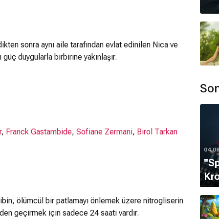
kten sonra aynı aile tarafından evlat edinilen Nica ve
üç duygularla birbirine yakınlaşır.
Son
r
,
Franck Gastambide
,
Sofiane Zermani
,
Birol Tarkan
04.0
''S
Kro
ibin, ölümcül bir patlamayı önlemek üzere nitrogliserin
lden geçirmek için sadece 24 saati vardır.