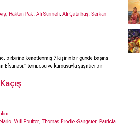
baş
,
Haktan Pak
,
Ali Sürmeli
,
Ali Çatalbaş
,
Serkan
o, birbirine kenetlenmiş 7 kişinin bir günde başına
hir Efsanesi," temposu ve kurgusuyla şaşırtıcı bir
 Kaçış
ilim
lario
,
Will Poulter
,
Thomas Brodie-Sangster
,
Patricia