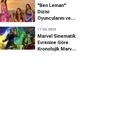
"Ben Leman"
Dizisi
Oyuncularını ve
Karakterlerini
17.02.2023
Tanıyalım!
Marvel Sinematik
Evrenine Göre
Kronolojik Marvel
Filmleri
Sıralaması!