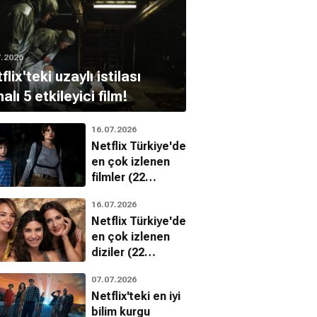
7.2026
flix'teki uzaylı istilası
alı 5 etkileyici film!
16.07.2026
Netflix Türkiye'de
en çok izlenen
filmler (22
Haziran - 28
16.07.2026
Haziran 2026)
Netflix Türkiye'de
en çok izlenen
diziler (22
Haziran - 28
07.07.2026
Haziran 2026)
Netflix'teki en iyi
bilim kurgu