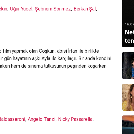
ekin
,
Uğur Yücel
,
Şebnem Sönmez
,
Berkan Şal
,
16.0
Net
tem
 film yapmak olan Coşkun, abisi İrfan ile birlikte
r gün hayatının aşkı Ayla ile karşılaşır. Bir anda kendini
şırken hem de sinema tutkusunun peşinden koşarken
aldasseroni
,
Angelo Tanzi
,
Nicky Passarella
,