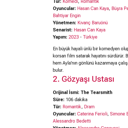
Tür:
Komedi
,
Romantik
Oyuncular:
Hasan Can Kaya
,
Büşra P
Bahtiyar Engin
Yönetmen:
Kıvanç Baruönü
Senarist:
Hasan Can Kaya
Yapım:
2023
-
Türkiye
En büyük hayali ünlü bir komedyen olup
korsan film satarak hayatını sürdürür. Bi
hem Ayla'nın gönlünü kazanmaya çalı
bulur.
2. Gözyaşı Ustası
Orijinal İsmi: The Tearsmith
Süre:
106 dakika
Tür:
Romantik
,
Dram
Oyuncular:
Caterina Ferioli
,
Simone B
Alessandro Bedetti