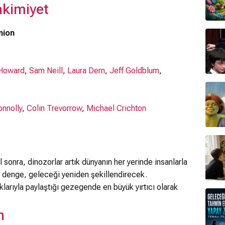
akimiyet
nion
 Howard
,
Sam Neill
,
Laura Dern
,
Jeff Goldblum
,
nnolly
,
Colin Trevorrow
,
Michael Crichton
l sonra, dinozorlar artık dünyanın her yerinde insanlarla
gan denge, geleceği yeniden şekillendirecek.
klarıyla paylaştığı gezegende en büyük yırtıcı olarak
n