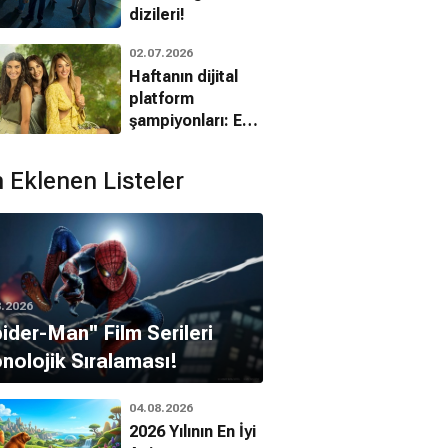
dizileri!
02.07.2026
Haftanın dijital
platform
şampiyonları: En
çok izlenen dizi
ve filmler (22-28
 Eklenen Listeler
Haziran 2026)
8.2026
pider-Man'' Film Serileri
nolojik Sıralaması!
04.08.2026
2026 Yılının En İyi