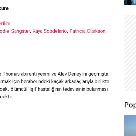
ullanıcılar için uygunsuz olabilir.
Cure
I AM OVER 18
rilim
odie-Sangster
,
Kaya Scodelario
,
Patricia Clarkson
,
 Thomas abirenti yenmi ve Alev Deneyi'ni geçmiştir.
armak için beraberindeki kaçak arkadaşlarıyla birlikte
k, ölümcül 'Işıl' hastalığının tedavisinin bulunması
cektir.
Pop