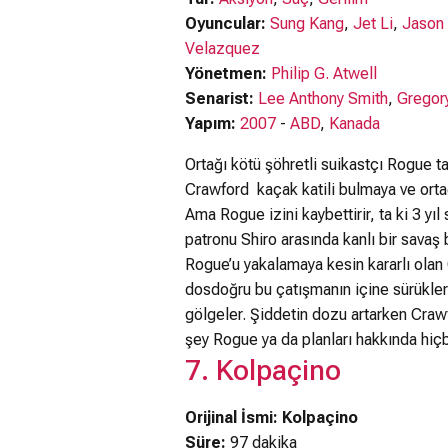
Oyuncular:
Sung Kang
,
Jet Li
,
Jason
Velazquez
Yönetmen:
Philip G. Atwell
Senarist:
Lee Anthony Smith
,
Gregory
Yapım:
2007
-
ABD
,
Kanada
Ortağı kötü şöhretli suikastçı Rogue t
Crawford kaçak katili bulmaya ve orta
Ama Rogue izini kaybettirir, ta ki 3 yı
patronu Shiro arasında kanlı bir savaş
Rogue’u yakalamaya kesin kararlı olan
dosdoğru bu çatışmanın içine sürükler.
gölgeler. Şiddetin dozu artarken Craw
şey Rogue ya da planları hakkında hiçb
7. Kolpaçino
Orijinal İsmi: Kolpaçino
Süre:
97 dakika