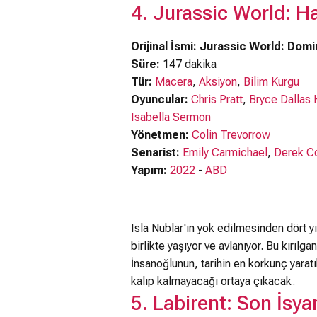
4. Jurassic World: H
Orijinal İsmi: Jurassic World: Domi
Süre:
147 dakika
Tür:
Macera
,
Aksiyon
,
Bilim Kurgu
Oyuncular:
Chris Pratt
,
Bryce Dallas
Isabella Sermon
Yönetmen:
Colin Trevorrow
Senarist:
Emily Carmichael
,
Derek Co
Yapım:
2022
-
ABD
Isla Nublar'ın yok edilmesinden dört yı
birlikte yaşıyor ve avlanıyor. Bu kırıl
İnsanoğlunun, tarihin en korkunç yaratı
kalıp kalmayacağı ortaya çıkacak.
5. Labirent: Son İsya