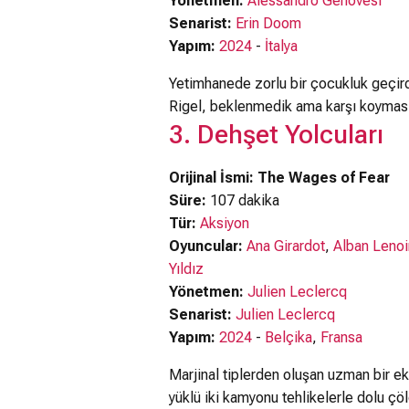
Yönetmen:
Alessandro Genovesi
Senarist:
Erin Doom
Yapım:
2024
-
İtalya
Yetimhanede zorlu bir çocukluk geçirdi
Rigel, beklenmedik ama karşı koyması g
3. Dehşet Yolcuları
Orijinal İsmi: The Wages of Fear
Süre:
107 dakika
Tür:
Aksiyon
Oyuncular:
Ana Girardot
,
Alban Lenoi
Yıldız
Yönetmen:
Julien Leclercq
Senarist:
Julien Leclercq
Yapım:
2024
-
Belçika
,
Fransa
Marjinal tiplerden oluşan uzman bir ek
yüklü iki kamyonu tehlikelerle dolu çö