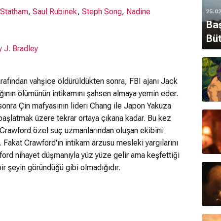
 Statham
,
Saul Rubinek
,
Steph Song
,
Nadine
25.0
Baş
Büt
 J. Bradley
arafından vahşice öldürüldükten sonra, FBI ajanı Jack
ğının ölümünün intikamını şahsen almaya yemin eder.
l sonra Çin mafyasının lideri Chang ile Japon Yakuza
 başlatmak üzere tekrar ortaya çıkana kadar. Bu kez
 Crawford özel suç uzmanlarından oluşan ekibini
 Fakat Crawford'ın intikam arzusu mesleki yargılarını
ford nihayet düşmanıyla yüz yüze gelir ama keşfettiği
ir şeyin göründüğü gibi olmadığıdır.