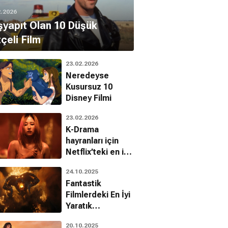
2.2026
yapıt Olan 10 Düşük
çeli Film
23.02.2026
Neredeyse
Kusursuz 10
Disney Filmi
23.02.2026
K-Drama
hayranları için
Netflix’teki en iyi
10 Kore filmi
24.10.2025
Fantastik
Filmlerdeki En İyi
Yaratık
Tasarımları!
20.10.2025