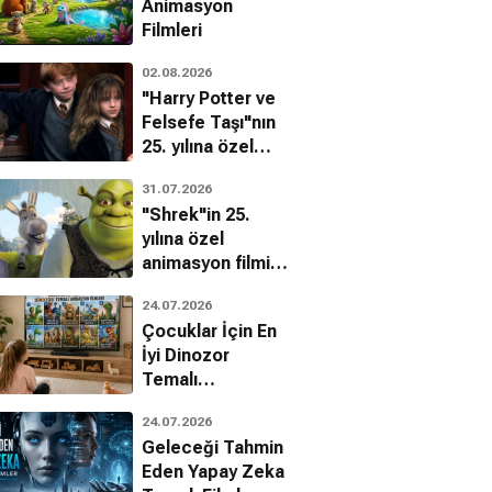
Animasyon
Filmleri
02.08.2026
"Harry Potter ve
Felsefe Taşı"nın
25. yılına özel
filmin
31.07.2026
bilinmeyenleri!
"Shrek"in 25.
yılına özel
animasyon filmin
bilinmeyenleri!
24.07.2026
Çocuklar İçin En
İyi Dinozor
Temalı
Animasyon
24.07.2026
Filmleri
Geleceği Tahmin
Eden Yapay Zeka