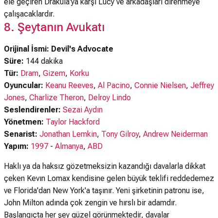
ele geçiren Drakula'ya karşı Lucy ve arkadaşları direnmeye
çalışacaklardır.
8. Şeytanın Avukatı
Orijinal İsmi: Devil's Advocate
Süre:
144 dakika
Tür:
Dram
,
Gizem
,
Korku
Oyuncular:
Keanu Reeves
,
Al Pacino
,
Connie Nielsen
,
Jeffrey
Jones
,
Charlize Theron
,
Delroy Lindo
Seslendirenler:
Sezai Aydın
Yönetmen:
Taylor Hackford
Senarist:
Jonathan Lemkin
,
Tony Gilroy
,
Andrew Neiderman
Yapım:
1997
-
Almanya
,
ABD
Haklı ya da haksız gözetmeksizin kazandığı davalarla dikkat
çeken Kevın Lomax kendisine gelen büyük teklifi reddedemez
ve Florida'dan New York'a taşınır. Yeni şirketinin patronu ise,
John Milton adında çok zengin ve hırslı bir adamdır.
Başlangıçta her şey güzel görünmektedir, davalar