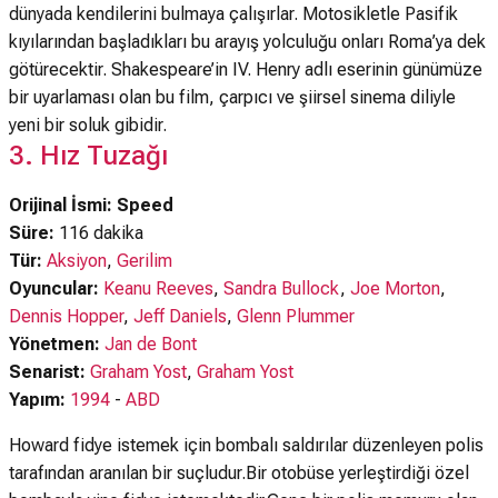
dünyada kendilerini bulmaya çalışırlar. Motosikletle Pasifik
kıyılarından başladıkları bu arayış yolculuğu onları Roma’ya dek
götürecektir. Shakespeare’in IV. Henry adlı eserinin günümüze
bir uyarlaması olan bu film, çarpıcı ve şiirsel sinema diliyle
yeni bir soluk gibidir.
3. Hız Tuzağı
Orijinal İsmi: Speed
Süre:
116 dakika
Tür:
Aksiyon
,
Gerilim
Oyuncular:
Keanu Reeves
,
Sandra Bullock
,
Joe Morton
,
Dennis Hopper
,
Jeff Daniels
,
Glenn Plummer
Yönetmen:
Jan de Bont
Senarist:
Graham Yost
,
Graham Yost
Yapım:
1994
-
ABD
Howard fidye istemek için bombalı saldırılar düzenleyen polis
tarafından aranılan bir suçludur.Bir otobüse yerleştirdiği özel