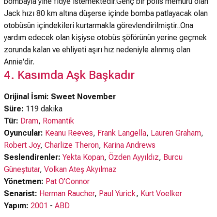
bombayla yine fidye istemektedir.Genç bir polis memuru olan
Jack hızı 80 km altına düşerse içinde bomba patlayacak olan
otobüsün içindekileri kurtarmakla görevlendirilmiştir..Ona
yardım edecek olan kişiyse otobüs şöförünün yerine geçmek
zorunda kalan ve ehliyeti aşırı hız nedeniyle alınmış olan
Annie'dir.
4. Kasımda Aşk Başkadır
Orijinal İsmi: Sweet November
Süre:
119 dakika
Tür:
Dram
,
Romantik
Oyuncular:
Keanu Reeves
,
Frank Langella
,
Lauren Graham
,
Robert Joy
,
Charlize Theron
,
Karina Andrews
Seslendirenler:
Yekta Kopan
,
Özden Ayyıldız
,
Burcu
Güneştutar
,
Volkan Ateş Akyılmaz
Yönetmen:
Pat O'Connor
Senarist:
Herman Raucher
,
Paul Yurick
,
Kurt Voelker
Yapım:
2001
-
ABD