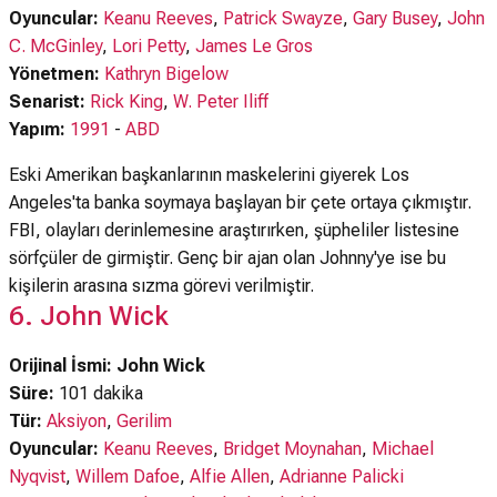
Oyuncular:
Keanu Reeves
,
Patrick Swayze
,
Gary Busey
,
John
C. McGinley
,
Lori Petty
,
James Le Gros
Yönetmen:
Kathryn Bigelow
Senarist:
Rick King
,
W. Peter Iliff
Yapım:
1991
-
ABD
Eski Amerikan başkanlarının maskelerini giyerek Los
Angeles'ta banka soymaya başlayan bir çete ortaya çıkmıştır.
FBI, olayları derinlemesine araştırırken, şüpheliler listesine
sörfçüler de girmiştir. Genç bir ajan olan Johnny'ye ise bu
kişilerin arasına sızma görevi verilmiştir.
6. John Wick
Orijinal İsmi: John Wick
Süre:
101 dakika
Tür:
Aksiyon
,
Gerilim
Oyuncular:
Keanu Reeves
,
Bridget Moynahan
,
Michael
Nyqvist
,
Willem Dafoe
,
Alfie Allen
,
Adrianne Palicki