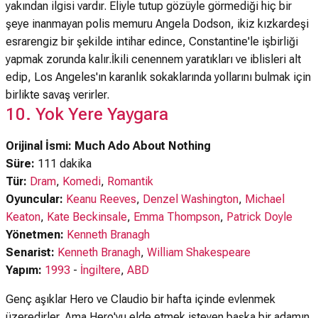
yakından ilgisi vardır. Eliyle tutup gözüyle görmediği hiç bir
şeye inanmayan polis memuru Angela Dodson, ikiz kızkardeşi
esrarengiz bir şekilde intihar edince, Constantine'le işbirliği
yapmak zorunda kalır.İkili cenennem yaratıkları ve iblisleri alt
edip, Los Angeles'ın karanlık sokaklarında yollarını bulmak için
birlikte savaş verirler.
10. Yok Yere Yaygara
Orijinal İsmi: Much Ado About Nothing
Süre:
111 dakika
Tür:
Dram
,
Komedi
,
Romantik
Oyuncular:
Keanu Reeves
,
Denzel Washington
,
Michael
Keaton
,
Kate Beckinsale
,
Emma Thompson
,
Patrick Doyle
Yönetmen:
Kenneth Branagh
Senarist:
Kenneth Branagh
,
William Shakespeare
Yapım:
1993
-
İngiltere
,
ABD
Genç aşıklar Hero ve Claudio bir hafta içinde evlenmek
üzeredirler. Ama Hero'yu elde etmek isteyen başka bir adamın