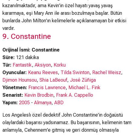
kazanılmaktadır, ama Kevin'in özel hayatı yavaş yavaş
kararmaya, eşi Mary Ann ile arası bozulmaya başlar. Bütün
bunlarda John Milton'ın kelimelerle açıklanamayan bir etkisi
vardır.
9. Constantine
Orijinal İsmi: Constantine
Süre:
121 dakika
Tür:
Fantastik
,
Aksiyon
,
Korku
Oyuncular:
Keanu Reeves
,
Tilda Swinton
,
Rachel Weisz
,
Djimon Hounsou
,
Shia LaBeouf
,
José Zúñiga
Yönetmen:
Francis Lawrence
,
Michael L. Fink
Senarist:
Kevin Brodbin
,
Frank A. Cappello
Yapım:
2005
-
Almanya
,
ABD
Los Angeleslı özel dedektif John Constantine'in doğaüstü
olaylardaki başarısı yadsınamaz. Bu başarısının, kelimenin tam
anlamıyla, Cehennem'e gitmiş ve geri dönmüş olmasıyla