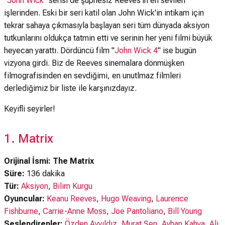
"
John Wick
" serisi de şüphesiz Reeves'in en sevilen
işlerinden. Eski bir seri katil olan John Wick'in intikam için
tekrar sahaya çıkmasıyla başlayan seri tüm dünyada aksiyon
tutkunlarını oldukça tatmin etti ve serinin her yeni filmi büyük
heyecan yarattı. Dördüncü film "
John Wick 4
" ise bugün
vizyona girdi. Biz de Reeves sinemalara dönmüşken
filmografisinden en sevdiğimi, en unutlmaz filmleri
derlediğimiz bir liste ile karşınızdayız.
Keyifli seyirler!
1. Matrix
Orijinal İsmi: The Matrix
Süre:
136 dakika
Tür:
Aksiyon
,
Bilim Kurgu
Oyuncular:
Keanu Reeves
,
Hugo Weaving
,
Laurence
Fishburne
,
Carrie-Anne Moss
,
Joe Pantoliano
,
Bill Young
Seslendirenler:
Özden Ayyıldız
,
Murat Şen
,
Ayhan Kahya
,
Ali