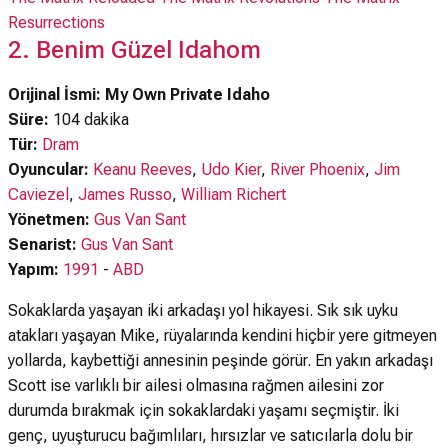
Resurrections
2. Benim Güzel Idahom
Orijinal İsmi: My Own Private Idaho
Süre:
104 dakika
Tür:
Dram
Oyuncular:
Keanu Reeves
,
Udo Kier
,
River Phoenix
,
Jim
Caviezel
,
James Russo
,
William Richert
Yönetmen:
Gus Van Sant
Senarist:
Gus Van Sant
Yapım:
1991
-
ABD
Sokaklarda yaşayan iki arkadaşı yol hikayesi. Sık sık uyku
atakları yaşayan Mike, rüyalarında kendini hiçbir yere gitmeyen
yollarda, kaybettiği annesinin peşinde görür. En yakın arkadaşı
Scott ise varlıklı bir ailesi olmasına rağmen ailesini zor
durumda bırakmak için sokaklardaki yaşamı seçmiştir. İki
genç, uyuşturucu bağımlıları, hırsızlar ve satıcılarla dolu bir