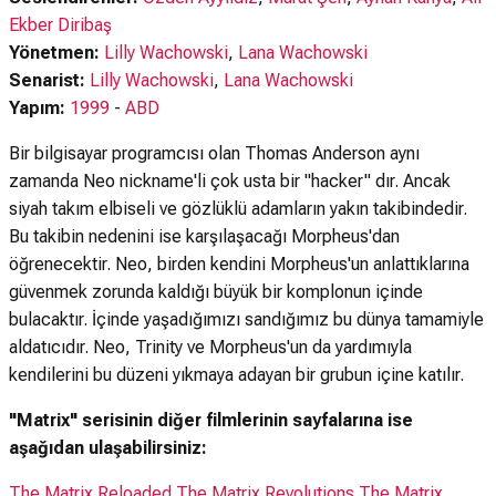
Ekber Diribaş
Yönetmen:
Lilly Wachowski
,
Lana Wachowski
Senarist:
Lilly Wachowski
,
Lana Wachowski
Yapım:
1999
-
ABD
Bir bilgisayar programcısı olan Thomas Anderson aynı
zamanda Neo nickname'li çok usta bir "hacker" dır. Ancak
siyah takım elbiseli ve gözlüklü adamların yakın takibindedir.
Bu takibin nedenini ise karşılaşacağı Morpheus'dan
öğrenecektir. Neo, birden kendini Morpheus'un anlattıklarına
güvenmek zorunda kaldığı büyük bir komplonun içinde
bulacaktır. İçinde yaşadığımızı sandığımız bu dünya tamamiyle
aldatıcıdır. Neo, Trinity ve Morpheus'un da yardımıyla
kendilerini bu düzeni yıkmaya adayan bir grubun içine katılır.
"Matrix" serisinin diğer filmlerinin sayfalarına ise
aşağıdan ulaşabilirsiniz:
The Matrix Reloaded
The Matrix Revolutions
The Matrix