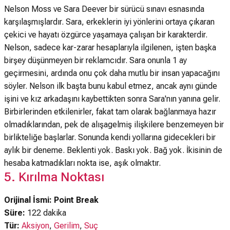
Nelson Moss ve Sara Deever bir sürücü sınavı esnasında
karşılaşmışlardır. Sara, erkeklerin iyi yönlerini ortaya çıkaran
çekici ve hayatı özgürce yaşamaya çalışan bir karakterdir.
Nelson, sadece kar-zarar hesaplarıyla ilgilenen, işten başka
birşey düşünmeyen bir reklamcıdır. Sara onunla 1 ay
geçirmesini, ardında onu çok daha mutlu bir insan yapacağını
söyler. Nelson ilk başta bunu kabul etmez, ancak aynı günde
işini ve kız arkadaşını kaybettikten sonra Sara'nın yanına gelir.
Birbirlerinden etkilenirler, fakat tam olarak bağlanmaya hazır
olmadıklarından, pek de alışagelmiş ilişkilere benzemeyen bir
birlikteliğe başlarlar. Sonunda kendi yollarına gidecekleri bir
aylık bir deneme. Beklenti yok. Baskı yok. Bağ yok. İkisinin de
hesaba katmadıkları nokta ise, aşık olmaktır.
5. Kırılma Noktası
Orijinal İsmi: Point Break
Süre:
122 dakika
Tür:
Aksiyon
,
Gerilim
,
Suç