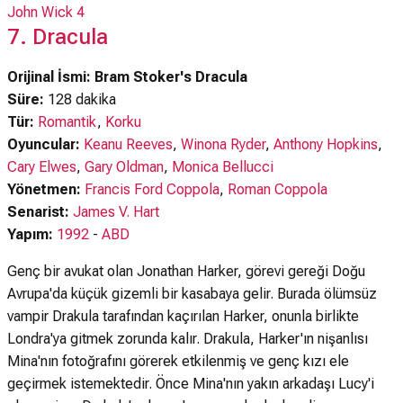
John Wick 4
7. Dracula
Orijinal İsmi: Bram Stoker's Dracula
Süre:
128 dakika
Tür:
Romantik
,
Korku
Oyuncular:
Keanu Reeves
,
Winona Ryder
,
Anthony Hopkins
,
Cary Elwes
,
Gary Oldman
,
Monica Bellucci
Yönetmen:
Francis Ford Coppola
,
Roman Coppola
Senarist:
James V. Hart
Yapım:
1992
-
ABD
Genç bir avukat olan Jonathan Harker, görevi gereği Doğu
Avrupa'da küçük gizemli bir kasabaya gelir. Burada ölümsüz
vampir Drakula tarafından kaçırılan Harker, onunla birlikte
Londra'ya gitmek zorunda kalır. Drakula, Harker'ın nişanlısı
Mina'nın fotoğrafını görerek etkilenmiş ve genç kızı ele
geçirmek istemektedir. Önce Mina'nın yakın arkadaşı Lucy'i