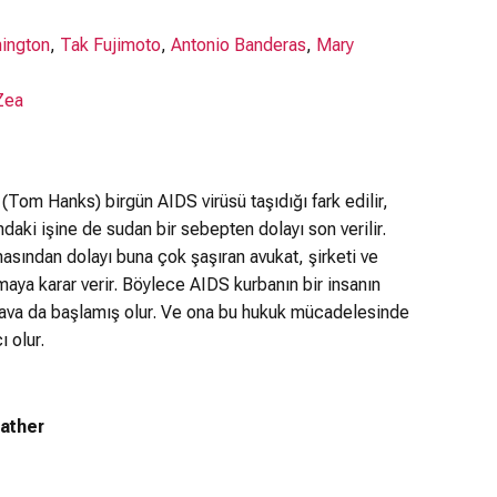
ington
,
Tak Fujimoto
,
Antonio Banderas
,
Mary
 Zea
n (Tom Hanks) birgün AIDS virüsü taşıdığı fark edilir,
aki işine de sudan bir sebepten dolayı son verilir.
lmasından dolayı buna çok şaşıran avukat, şirketi ve
ya karar verir. Böylece AIDS kurbanın bir insanın
 dava da başlamış olur. Ve ona bu hukuk mücadelesinde
 olur.
Father