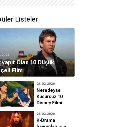
üler Listeler
2.2026
yapıt Olan 10 Düşük
çeli Film
23.02.2026
Neredeyse
Kusursuz 10
Disney Filmi
23.02.2026
K-Drama
hayranları için