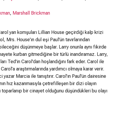
ckman
,
Marshall Brickman
Carol yan komşuları Lillian House geçirdiği kalp krizi
l, Mrs. House'ın dul eşi Paul'ün tavırlarından
ileceğini düşünmeye başlar. Larry onunla aynı fikirde
nayete kurban gitmediğine bir türlü inandıramaz. Larry,
rı Ted'in Carol'dan hoşlandığını fark eder. Carol ile
Carol'a araştırmalarında yardımcı olmaya karar verir.
 yazar Marcia ile tanıştırır. Carol'ın Paul'ün dairesine
nın hız kazanmasıyla çetrefilleşen bir dizi olayın
ü toparlanıp bir cinayet olduğunu düşündükleri bu olayı