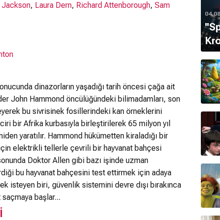
 Jackson
,
Laura Dern
,
Richard Attenborough
,
Sam
04.0
''S
Kro
hton
onucunda dinazorların yaşadığı tarih öncesi çağa ait
lyarder John Hammond öncülüğündeki bilimadamları, son
erek bu sivrisinek fosillerindeki kan örneklerini
iri bir Afrika kurbasıyla birleştirilerek 65 milyon yıl
niden yaratılır. Hammond hükümetten kiraladığı bir
çin elektrikli tellerle çevrili bir hayvanat bahçesi
sonunda Doktor Allen gibi bazı işinde uzman
rdiği bu hayvanat bahçesini test ettirmek için adaya
ek isteyen biri, güvenlik sistemini devre dışı bırakınca
 saçmaya başlar...
i