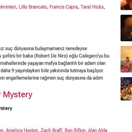
lminteri
,
Lillo Brancato
,
Francis Capra
,
Taral Hicks
,
anız suç dünyasına bulaşmamanız neredeyse
 şoförü bir baba (Robert De Niro) oğlu Calegero'yu bu
mahallerinde yaşayan mafya bağlantılı bir adam olan
daha 9 yaşındayken bile yakınında tutmaya başlıyor.
nın engellemelerine rağmen suç dünyasına da adım
 Mystery
ystery
on
,
Anjelica Huston
,
Zach Braff
,
Ron Rifkin
,
Alan Alda