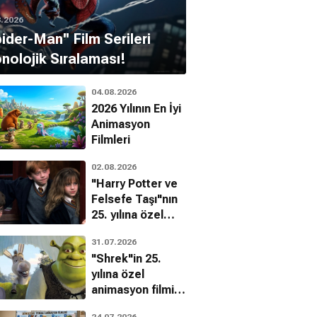
8.2026
pider-Man'' Film Serileri
nolojik Sıralaması!
04.08.2026
2026 Yılının En İyi
Animasyon
Filmleri
02.08.2026
"Harry Potter ve
Felsefe Taşı"nın
25. yılına özel
filmin
31.07.2026
bilinmeyenleri!
"Shrek"in 25.
yılına özel
animasyon filmin
bilinmeyenleri!
24.07.2026