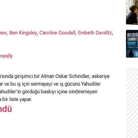
nes
,
Ben Kingsley
,
Caroline Goodall
,
Embeth Davidtz
,
neally
a'sında girişimci bir Alman Oskar Schindler, askeriye
rar ve bu iş için sermayeyi ve iş gücünü Yahudiler
ahudiler'in gördüğü baskıyı içine sindiremeyen
bir liste yapar.
ndü