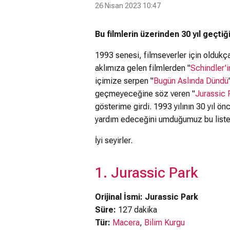
26 Nisan 2023 10:47
Bu filmlerin üzerinden 30 yıl geçti
1993 senesi, filmseverler için oldukça 
aklımıza gelen filmlerden "
Schindler'i
içimize serpen "
Bugün Aslında Dündü
geçmeyeceğine söz veren "
Jurassic 
gösterime girdi. 1993 yılının 30 yıl ö
yardım edeceğini umduğumuz bu liste il
İyi seyirler.
1. Jurassic Park
Orijinal İsmi: Jurassic Park
Süre:
127 dakika
Tür:
Macera
,
Bilim Kurgu