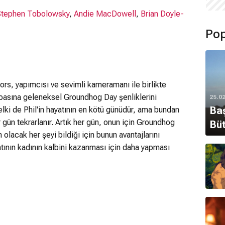
Stephen Tobolowsky
,
Andie MacDowell
,
Brian Doyle-
Pop
ors, yapımcısı ve sevimli kameramanı ile birlikte
asına geleneksel Groundhog Day şenliklerini
25.0
Baş
elki de Phil'in hayatının en kötü günüdür, ama bundan
r gün tekrarlanır. Artık her gün, onun için Groundhog
Büt
olacak her şeyi bildiği için bunun avantajlarını
tının kadının kalbini kazanması için daha yapması