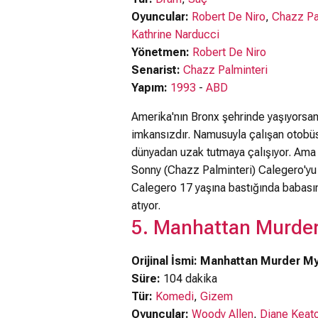
Oyuncular:
Robert De Niro
,
Chazz Pa
Kathrine Narducci
Yönetmen:
Robert De Niro
Senarist:
Chazz Palminteri
Yapım:
1993
-
ABD
Amerika'nın Bronx şehrinde yaşıyors
imkansızdır. Namusuyla çalışan otobüs
dünyadan uzak tutmaya çalışıyor. Ama 
Sonny (Chazz Palminteri) Calegero'yu 
Calegero 17 yaşına bastığında babası
atıyor.
5. Manhattan Murder
Orijinal İsmi: Manhattan Murder M
Süre:
104 dakika
Tür:
Komedi
,
Gizem
Oyuncular:
Woody Allen
,
Diane Keat