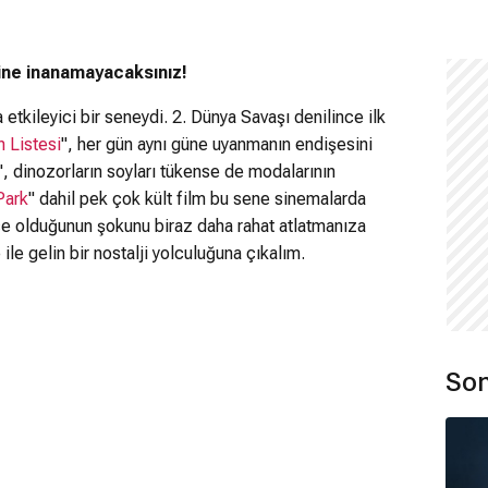
ğine inanamayacaksınız!
etkileyici bir seneydi. 2. Dünya Savaşı denilince ilk
n Listesi
", her gün aynı güne uyanmanın endişesini
", dinozorların soyları tükense de modalarının
Park
" dahil pek çok kült film bu sene sinemalarda
nce olduğunun şokunu biraz daha rahat atlatmanıza
e gelin bir nostalji yolculuğuna çıkalım.
Son