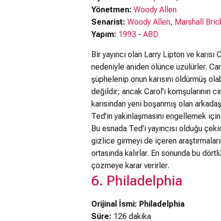
Yönetmen:
Woody Allen
Senarist:
Woody Allen
,
Marshall Bri
Yapım:
1993
-
ABD
Bir yayıncı olan Larry Lipton ve karısı 
nedeniyle aniden ölünce üzülürler. Caro
şüphelenip onun karısını öldürmüş olab
değildir; ancak Carol'ı komşularının ci
karısından yeni boşanmış olan arkadaşla
Ted'in yakınlaşmasını engellemek için 
Bu esnada Ted'i yayıncısı olduğu çekici
gizlice girmeyi de içeren araştırmaları
ortasında kalırlar. En sonunda bu dörtl
çözmeye karar verirler.
6. Philadelphia
Orijinal İsmi: Philadelphia
Süre:
126 dakika