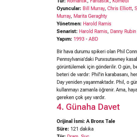
Tür:
Romantik
,
Fantastik
,
Komedi
Oyuncular:
Bill Murray
,
Chris Elliott
,
Murray
,
Marita Geraghty
Yönetmen:
Harold Ramis
Senarist:
Harold Ramis
,
Danny Rubin
Yapım:
1993
-
ABD
Bir hava durumu spikeri olan Phil Conn
Pennsylvania'daki Punxsutawney kasab
görüntülemek için gönderilir. O gün, b
beteri de vardır: Phil'in karabasanı, he
Day yeniden yaşanmaktadır. Phil, o gün 
kullanmayı zamanla öğrenir. Ama, haya
gereken çok şey vardır.
4. Günaha Davet
Orijinal İsmi: A Bronx Tale
Süre:
121 dakika
Tür:
Dram
,
Suç