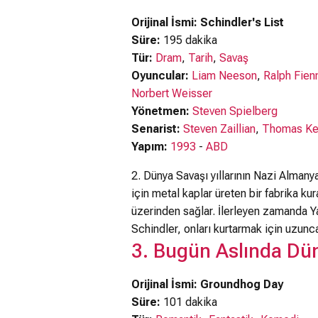
Orijinal İsmi: Schindler's List
Süre:
195 dakika
Tür:
Dram
,
Tarih
,
Savaş
Oyuncular:
Liam Neeson
,
Ralph Fien
Norbert Weisser
Yönetmen:
Steven Spielberg
Senarist:
Steven Zaillian
,
Thomas Ke
Yapım:
1993
-
ABD
2. Dünya Savaşı yıllarının Nazi Almany
için metal kaplar üreten bir fabrika ku
üzerinden sağlar. İlerleyen zamanda Y
Schindler, onları kurtarmak için uzunca 
3. Bugün Aslında Dü
Orijinal İsmi: Groundhog Day
Süre:
101 dakika