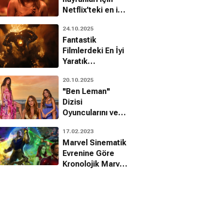
Netflix’teki en iyi
10 Kore filmi
24.10.2025
Fantastik
Filmlerdeki En İyi
Yaratık
Tasarımları!
20.10.2025
"Ben Leman"
Dizisi
Oyuncularını ve
Karakterlerini
17.02.2023
Tanıyalım!
Marvel Sinematik
Evrenine Göre
Kronolojik Marvel
Filmleri
Sıralaması!