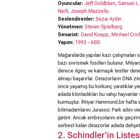
Oyuncular:
Jeff Goldblum
,
Samuel L.
Neill
,
Joseph Mazzello
Seslendirenler:
Sezai Aydın
Yönetmen:
Steven Spielberg
Senarist:
David Koepp
,
Michael Cric
Yapım:
1993
-
ABD
Mağaralarda yapılan kazı çalışmaları s
bazı sivrisinek fosilleri bulunur. Mi
derece ilginç ve karmaşık testler deney
almayı başarırlar. Dinazorların DNA zinc
önce yaşamış bu korkunç yaratıklar ye
adada klonladıkları bu vahşi hayvanlar i
kurmuştur. İhtiyar Hammond,bir hafta 
bilimadamlarını Jurassic Park adını ve
getirir. Ancak embiryolarını ele geçirm
serbest kalan dinazorlar adada dehşet
2. Schindler'in Listes