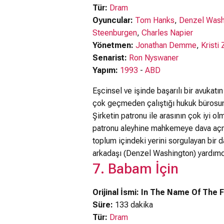
Tür:
Dram
Oyuncular:
Tom Hanks
,
Denzel Wash
Steenburgen
,
Charles Napier
Yönetmen:
Jonathan Demme
,
Kristi
Senarist:
Ron Nyswaner
Yapım:
1993
-
ABD
Eşcinsel ve işinde başarılı bir avukatı
çok geçmeden çalıştığı hukuk bürosund
Şirketin patronu ile arasının çok iyi o
patronu aleyhine mahkemeye dava açma
toplum içindeki yerini sorgulayan bir
arkadaşı (Denzel Washington) yardımcı
7. Babam İçin
Orijinal İsmi: In The Name Of The 
Süre:
133 dakika
Tür:
Dram