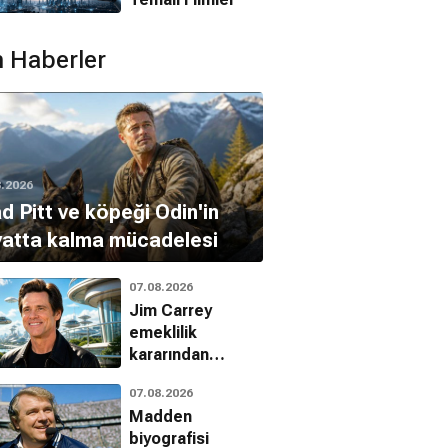
 Haberler
8.2026
d Pitt ve köpeği Odin'in
yatta kalma mücadelesi
07.08.2026
Jim Carrey
emeklilik
kararından
vazgeçti:
07.08.2026
Jetgiller ile
Madden
dönüyor
biyografisi