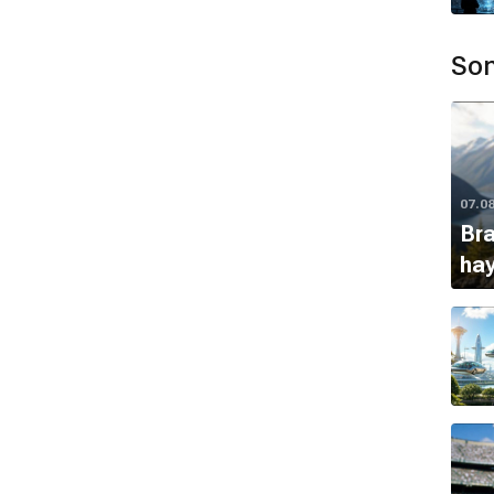
Son
07.0
Bra
ha