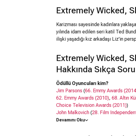
Extremely Wicked, Sh
Karizması sayesinde kadınlara yaklaşa
yılında idam edilen seri katil Ted Bundy
ilişki yaşadığı kız arkadaşı Liz'in per
Extremely Wicked, Sh
Hakkında Sıkça Soru
Ödüllü Oyuncuları kim?
Jim Parsons
(
66. Emmy Awards (2014
62. Emmy Awards (2010)
,
68. Altın K
Choice Television Awards (2011)
)
John Malkovich
(
28. Film Independent
Awards (2008)
)
Devamını Oku
Oyuncuları kim?