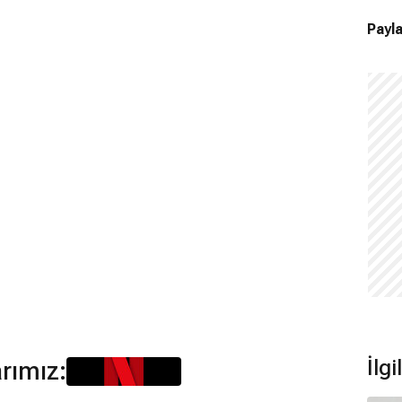
Payla
İlgi
arımız: