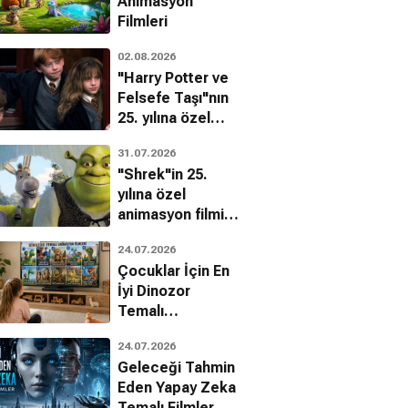
Animasyon
Filmleri
02.08.2026
"Harry Potter ve
Felsefe Taşı"nın
25. yılına özel
filmin
31.07.2026
bilinmeyenleri!
"Shrek"in 25.
yılına özel
animasyon filmin
bilinmeyenleri!
24.07.2026
Çocuklar İçin En
İyi Dinozor
Temalı
Animasyon
24.07.2026
Filmleri
Geleceği Tahmin
Eden Yapay Zeka
Temalı Filmler