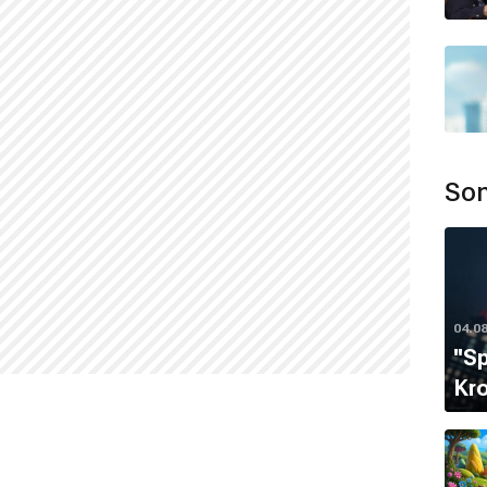
mamaktadır.
and Vile devam filmi var mı?
vil and Vile için devam filmi bulunmamaktadır.
Son
04.0
''S
Kro