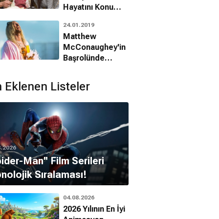
Hayatını Konu
Alan ‘Extremely
24.01.2019
Wicked,
Matthew
Shockingly Evil
McConaughey'in
and Vile’ın
Başrolünde
Fragmanı Çıktı
Olduğu 'The
Beach Bum'dan
 Eklenen Listeler
Yeni Fragman
Geldi
8.2026
pider-Man'' Film Serileri
nolojik Sıralaması!
04.08.2026
2026 Yılının En İyi