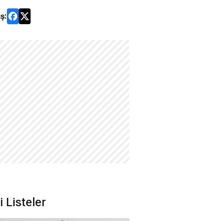
ş:
li Listeler