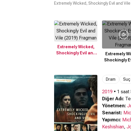
Extremely Wicked, Shockingly Evil and Vile
Extremely Wicked,
Shockingly Evil and
Extremely W
Vile (2019) Fragman
Shockingly Ev
Vile (2019
Fragma
Dram
Suç
2019
• 1 saat
Diğer Adı:
Te
Yönetmen:
J
Senarist:
Mic
Yapımcı:
Mic
Keshishian
,
J