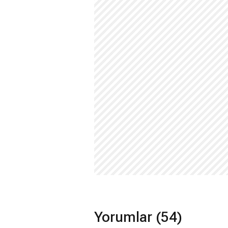
Hayır. Film Amazon Prime'da yayınlan
Extremely Wicked, Shockingly Evil 
Hayır. Extremely Wicked, Shockingly E
Yorumlar (54)