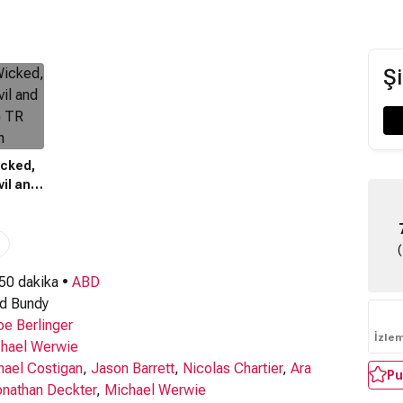
Şi
icked,
il and
) TR
n
 50 dakika •
ABD
d Bundy
oe Berlinger
İzle
hael Werwie
hael Costigan
,
Jason Barrett
,
Nicolas Chartier
,
Ara
Pu
onathan Deckter
,
Michael Werwie