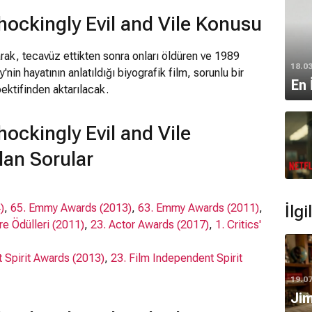
ockingly Evil and Vile Konusu
rak, tecavüz ettikten sonra onları öldüren ve 1989
18.0
'nin hayatının anlatıldığı biyografik film, sorunlu bir
En 
spektifinden aktarılacak.
ockingly Evil and Vile
lan Sorular
)
,
65. Emmy Awards (2013)
,
63. Emmy Awards (2011)
,
İlg
üre Ödülleri (2011)
,
23. Actor Awards (2017)
,
1. Critics'
 Spirit Awards (2013)
,
23. Film Independent Spirit
19.0
Jim