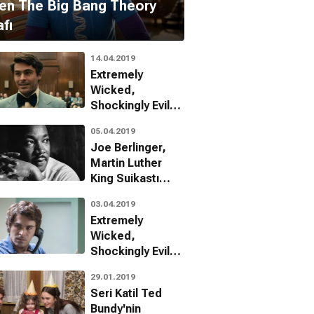
en The Big Bang Theory
afı
14.04.2019
Extremely
Wicked,
Shockingly Evil
and Vile'den Yeni
05.04.2019
Bir Afiş Daha
Joe Berlinger,
Yayınladı
Martin Luther
King Suikastı
Hakkında Yeni Bir
03.04.2019
Proje Planlıyor
Extremely
Haley Joel Osment
 Malkovich
Wicked,
Shockingly Evil,
and Vile’den
29.01.2019
Fragman
Seri Katil Ted
Bundy'nin