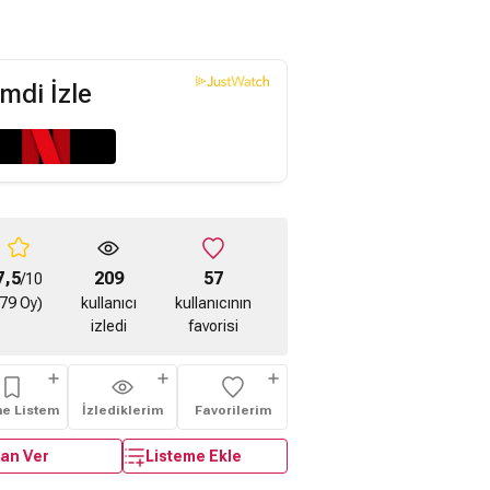
mdi İzle
7,5
209
57
/10
(79 Oy)
kullanıcı
kullanıcının
izledi
favorisi
me Listem
İzlediklerim
Favorilerim
an Ver
Listeme Ekle