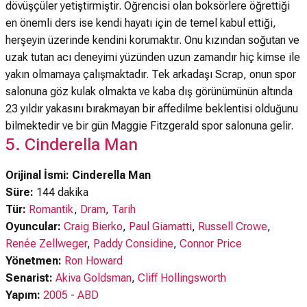
dövüşçüler yetiştirmiştir. Öğrencisi olan boksörlere öğrettiği
en önemli ders ise kendi hayatı için de temel kabul ettiği,
herşeyin üzerinde kendini korumaktır. Onu kızından soğutan ve
uzak tutan acı deneyimi yüzünden uzun zamandır hiç kimse ile
yakın olmamaya çalışmaktadır. Tek arkadaşı Scrap, onun spor
salonuna göz kulak olmakta ve kaba dış görünümünün altında
23 yıldır yakasını bırakmayan bir affedilme beklentisi olduğunu
bilmektedir ve bir gün Maggie Fitzgerald spor salonuna gelir.
5. Cinderella Man
Orijinal İsmi: Cinderella Man
Süre:
144 dakika
Tür:
Romantik
,
Dram
,
Tarih
Oyuncular:
Craig Bierko
,
Paul Giamatti
,
Russell Crowe
,
Renée Zellweger
,
Paddy Considine
,
Connor Price
Yönetmen:
Ron Howard
Senarist:
Akiva Goldsman
,
Cliff Hollingsworth
Yapım:
2005
-
ABD