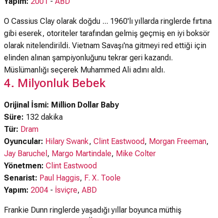
Yapım:
2001
-
ABD
O Cassius Clay olarak doğdu ... 1960'lı yıllarda ringlerde fırtına
gibi eserek, otoriteler tarafından gelmiş geçmiş en iyi boksör
olarak nitelendirildi. Vietnam Savaşı'na gitmeyi red ettiği için
elinden alınan şampiyonluğunu tekrar geri kazandı.
Müslümanlığı seçerek Muhammed Ali adını aldı.
4. Milyonluk Bebek
Orijinal İsmi: Million Dollar Baby
Süre:
132 dakika
Tür:
Dram
Oyuncular:
Hilary Swank
,
Clint Eastwood
,
Morgan Freeman
,
Jay Baruchel
,
Margo Martindale
,
Mike Colter
Yönetmen:
Clint Eastwood
Senarist:
Paul Haggis
,
F. X. Toole
Yapım:
2004
-
İsviçre
,
ABD
Frankie Dunn ringlerde yaşadığı yıllar boyunca müthiş