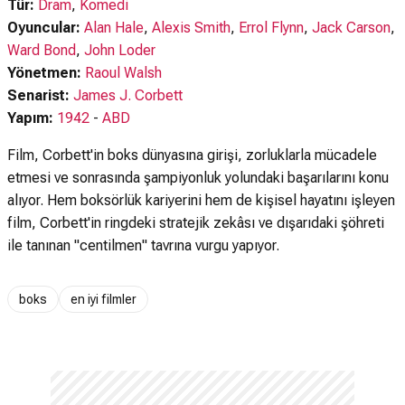
Tür:
Dram
,
Komedi
Oyuncular:
Alan Hale
,
Alexis Smith
,
Errol Flynn
,
Jack Carson
,
Ward Bond
,
John Loder
Yönetmen:
Raoul Walsh
Senarist:
James J. Corbett
Yapım:
1942
-
ABD
Film, Corbett'in boks dünyasına girişi, zorluklarla mücadele
etmesi ve sonrasında şampiyonluk yolundaki başarılarını konu
alıyor. Hem boksörlük kariyerini hem de kişisel hayatını işleyen
film, Corbett'in ringdeki stratejik zekâsı ve dışarıdaki şöhreti
ile tanınan "centilmen" tavrına vurgu yapıyor.
boks
en iyi filmler