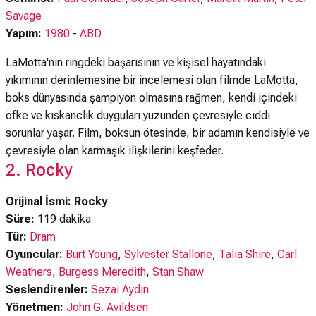
Savage
Yapım:
1980
-
ABD
LaMotta'nın ringdeki başarısının ve kişisel hayatındaki
yıkımının derinlemesine bir incelemesi olan filmde LaMotta,
boks dünyasında şampiyon olmasına rağmen, kendi içindeki
öfke ve kıskanclık duyguları yüzünden çevresiyle ciddi
sorunlar yaşar. Film, boksun ötesinde, bir adamın kendisiyle ve
çevresiyle olan karmaşık ilişkilerini keşfeder.
2. Rocky
Orijinal İsmi: Rocky
Süre:
119 dakika
Tür:
Dram
Oyuncular:
Burt Young
,
Sylvester Stallone
,
Talia Shire
,
Carl
Weathers
,
Burgess Meredith
,
Stan Shaw
Seslendirenler:
Sezai Aydın
Yönetmen:
John G. Avildsen