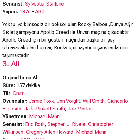
Senarist:
Sylvester Stallone
Yapım:
1976
-
ABD
Yoksul ve kimsesiz bir boksör olan Rocky Balboa ,Dünya Ağır
Sıklet şampiyonu Apollo Creed ile Ünvan maçına çıkacaktır.
Apollo Creed için bir gösteri maçından başka bir şey
olmayacak olan bu maç Rocky için hayatının şansı anlamını
taşımaktadır
3. Ali
Orijinal İsmi: Ali
Süre:
157 dakika
Tür:
Dram
Oyuncular:
Jamie Foxx
,
Jon Voight
,
Will Smith
,
Giancarlo
Esposito
,
Jada Pinkett Smith
,
Joe Morton
Yönetmen:
Michael Mann
Senarist:
Eric Roth
,
Stephen J. Rivele
,
Christopher
Wilkinson
,
Gregory Allen Howard
,
Michael Mann