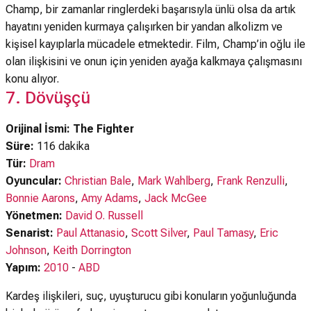
Champ, bir zamanlar ringlerdeki başarısıyla ünlü olsa da artık
hayatını yeniden kurmaya çalışırken bir yandan alkolizm ve
kişisel kayıplarla mücadele etmektedir. Film, Champ’in oğlu ile
olan ilişkisini ve onun için yeniden ayağa kalkmaya çalışmasını
konu alıyor.
7. Dövüşçü
Orijinal İsmi: The Fighter
Süre:
116 dakika
Tür:
Dram
Oyuncular:
Christian Bale
,
Mark Wahlberg
,
Frank Renzulli
,
Bonnie Aarons
,
Amy Adams
,
Jack McGee
Yönetmen:
David O. Russell
Senarist:
Paul Attanasio
,
Scott Silver
,
Paul Tamasy
,
Eric
Johnson
,
Keith Dorrington
Yapım:
2010
-
ABD
Kardeş ilişkileri, suç, uyuşturucu gibi konuların yoğunluğunda