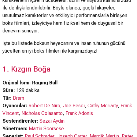
karakterlerin içsel mücadelesi, azmi ve hayatta kalma arzusu
ile de ilişkilendirilebilir. Böyle olunca, güçlü hikayeler,
unutulmaz karakterler ve etkileyici performanslarla birleşen
boks filmleri, izleyiciye hem fiziksel hem de duygusal bir
deneyim sunuyor.
İşte bu listede boksun heyecanını ve insan ruhunun gücünü
yücelten en iyi boks filmleri ile karşınızdayız!
1. Kızgın Boğa
Orijinal İsmi: Raging Bull
Süre:
129 dakika
Tür:
Dram
Oyuncular:
Robert De Niro
,
Joe Pesci
,
Cathy Moriarty
,
Frank
Vincent
,
Nicholas Colasanto
,
Frank Adonis
Seslendirenler:
Sezai Aydın
Yönetmen:
Martin Scorsese
Senarist:
Paul Schrader
,
Joseph Carter
,
Mardik Martin
,
Peter