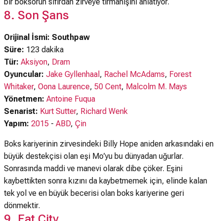
bir boksörün sıfırdan zirveye tırmanışını anlatıyor.
8. Son Şans
Orijinal İsmi: Southpaw
Süre:
123 dakika
Tür:
Aksiyon
,
Dram
Oyuncular:
Jake Gyllenhaal
,
Rachel McAdams
,
Forest
Whitaker
,
Oona Laurence
,
50 Cent
,
Malcolm M. Mays
Yönetmen:
Antoine Fuqua
Senarist:
Kurt Sutter
,
Richard Wenk
Yapım:
2015
-
ABD
,
Çin
Boks kariyerinin zirvesindeki Billy Hope aniden arkasındaki en
büyük destekçisi olan eşi Mo’yu bu dünyadan uğurlar.
Sonrasında maddi ve manevi olarak dibe çöker. Eşini
kaybettikten sonra kızını da kaybetmemek için, elinde kalan
tek yol ve en büyük becerisi olan boks kariyerine geri
dönmektir.
9. Fat City