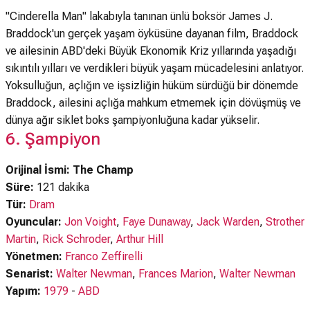
"Cinderella Man" lakabıyla tanınan ünlü boksör James J.
Braddock'un gerçek yaşam öyküsüne dayanan film, Braddock
ve ailesinin ABD'deki Büyük Ekonomik Kriz yıllarında yaşadığı
sıkıntılı yılları ve verdikleri büyük yaşam mücadelesini anlatıyor.
Yoksulluğun, açlığın ve işsizliğin hüküm sürdüğü bir dönemde
Braddock, ailesini açlığa mahkum etmemek için dövüşmüş ve
dünya ağır siklet boks şampiyonluğuna kadar yükselir.
6. Şampiyon
Orijinal İsmi: The Champ
Süre:
121 dakika
Tür:
Dram
Oyuncular:
Jon Voight
,
Faye Dunaway
,
Jack Warden
,
Strother
Martin
,
Rick Schroder
,
Arthur Hill
Yönetmen:
Franco Zeffirelli
Senarist:
Walter Newman
,
Frances Marion
,
Walter Newman
Yapım:
1979
-
ABD